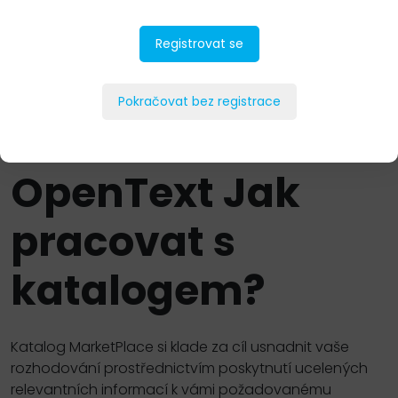
Software
Registrovat se
Nový Zákon o kybernetické bezpečnosti a
směrnice NIS2
Pokračovat bez registrace
OpenText
Jak
pracovat s
katalogem?
Katalog MarketPlace si klade za cíl usnadnit vaše
rozhodování prostřednictvím poskytnutí ucelených
relevantních informací k vámi požadovanému