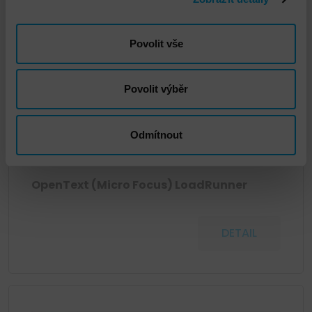
Povolit vše
Povolit výběr
Odmítnout
OpenText (Micro Focus) LoadRunner
DETAIL