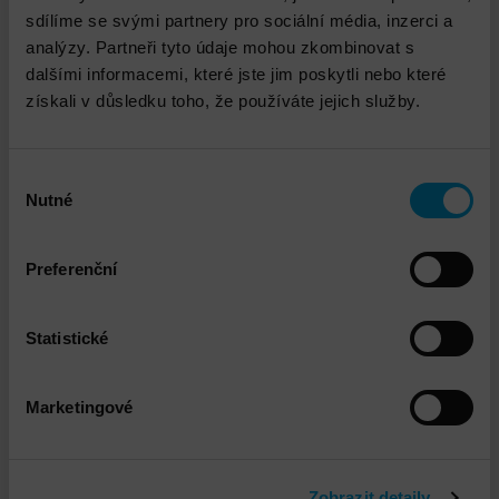
sdílíme se svými partnery pro sociální média, inzerci a
analýzy. Partneři tyto údaje mohou zkombinovat s
dalšími informacemi, které jste jim poskytli nebo které
získali v důsledku toho, že používáte jejich služby.
Výběr
Nutné
souhlasu
Preferenční
OpenText (Micro Focus) Identity
Statistické
Governance and Administration (IGA)
Marketingové
DETAIL
Zobrazit detaily