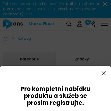
Toto není e-shop pro koncové zákazníky, ale obchodní
portál společnosti DNS a.s. – IT distributora s přidanou
hodnotou (VAD).
0
MarketPlace
Katalog
Kategorie
Značky
Zobrazit značky
Pro kompletní nabídku
OpenText
produktů a služeb se
prosím registrujte.