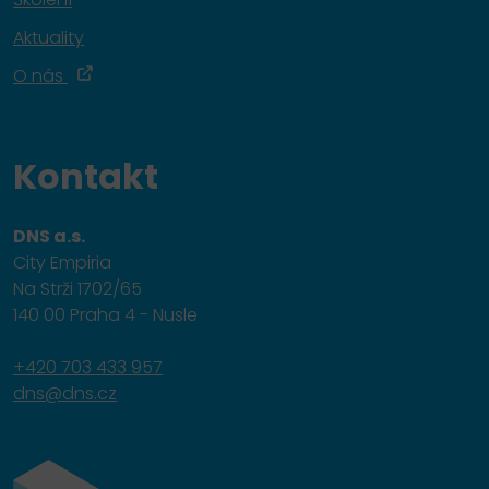
Aktuality
O nás
Kontakt
DNS a.s.
City Empiria
Na Strži 1702/65
140 00 Praha 4 - Nusle
+420 703 433 957
dns@dns.cz