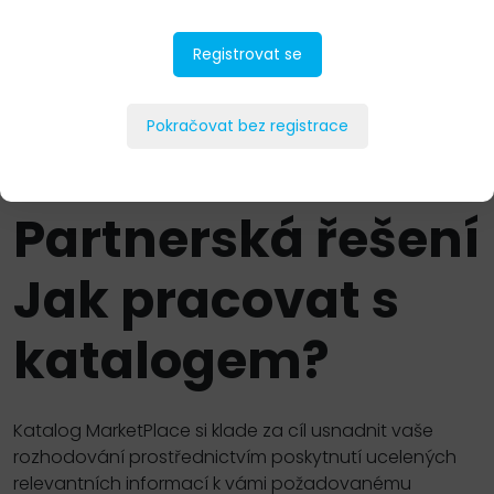
Partnerská řešení a služby
Registrovat se
Nový Zákon o kybernetické bezpečnosti a
směrnice NIS2
Pokračovat bez registrace
Partnerská řešení
Jak pracovat s
katalogem?
Katalog MarketPlace si klade za cíl usnadnit vaše
rozhodování prostřednictvím poskytnutí ucelených
relevantních informací k vámi požadovanému