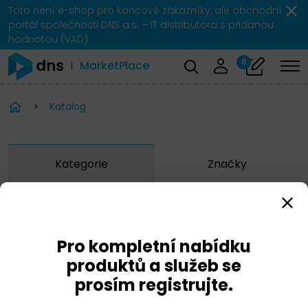
Toto není e-shop pro koncové zákazníky, ale obchodní
portál společnosti DNS a.s. – IT distributora s přidanou
hodnotou (VAD).
0
MarketPlace
Katalog
Kategorie
Značky
Zobrazit značky
Pro kompletní nabídku
Huawei
produktů a služeb se
prosím registrujte.