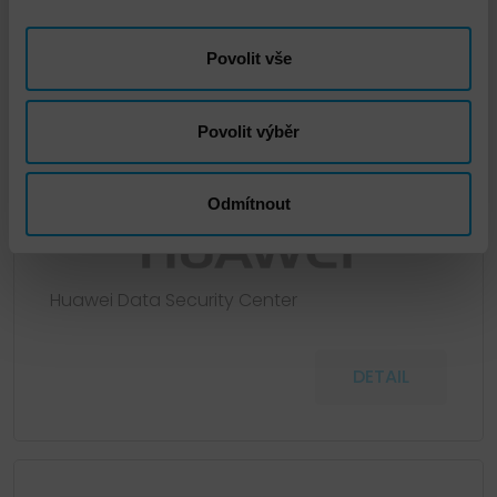
Povolit vše
Povolit výběr
Odmítnout
Huawei Data Security Center
DETAIL