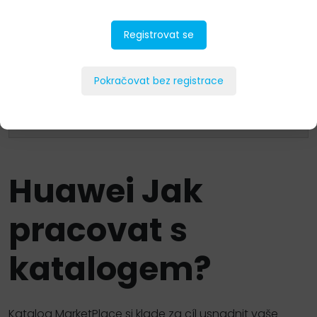
Networking
Registrovat se
Ochrana dat
Servery
Pokračovat bez registrace
Storage
Huawei
Jak
pracovat s
katalogem?
Katalog MarketPlace si klade za cíl usnadnit vaše