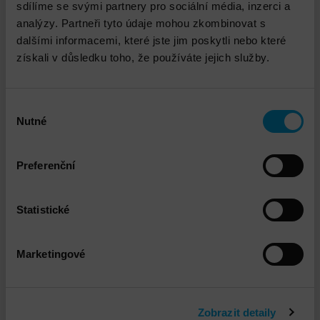
sdílíme se svými partnery pro sociální média, inzerci a
analýzy. Partneři tyto údaje mohou zkombinovat s
dalšími informacemi, které jste jim poskytli nebo které
získali v důsledku toho, že používáte jejich služby.
Výběr
Nutné
souhlasu
Preferenční
Statistické
Huawei CloudEngine 6885-48YS8CQ
Marketingové
DETAIL
Zobrazit detaily