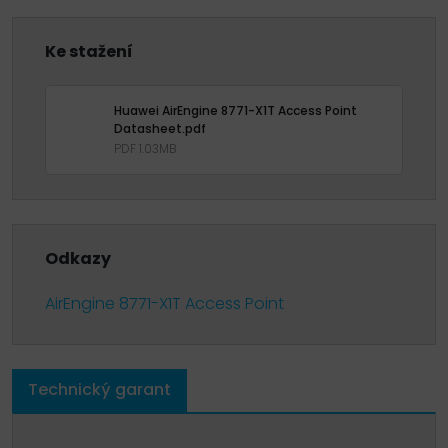
Ke stažení
Huawei AirEngine 8771-X1T Access Point
Datasheet.pdf
PDF 1.03MB
Odkazy
AirEngine 8771-X1T Access Point
Technický garant