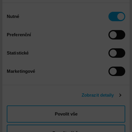
Propojené služby
Výběr
Nutné
souhlasu
Preferenční
Statistické
DNS - Penetrační testování interní a externí
Marketingové
infrastruktury
Zobrazit detaily
Povolit vše