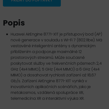
PŘIDAT DO POPTÁVKY
Popis
Huawei AirEngine 8771-X1T je přístupový bod (AP)
nové generace v souladu s Wi-Fi 7 (802.11be). Má
vestavěné inteligentní antény s dynamickým
přiblížením a podporuje maximálně 12
prostorových streamů. Může současně
poskytovat služby ve frekvenčních pásmech 2,4
GHz (4x4 MIMO), 5 GHz (4x4 MIMO) a 6 GHz (4x4
MIMO) a dosahovat rychlosti zařízení až 18,67
Gb/s. Zařízení AirEngine 8771-X1T vyniká v
inovativních aplikačních scénářích, jako je
metakosmos, vzdálená spolupráce XR,
telemedicína XR a interaktivní výuka XR.