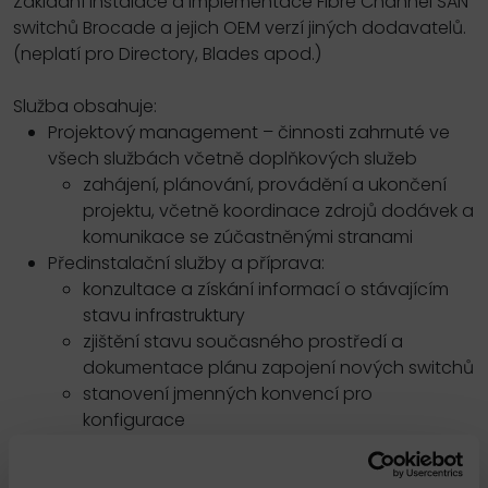
Základní instalace a implementace Fibre Channel SAN
switchů Brocade a jejich OEM verzí jiných dodavatelů.
(neplatí pro Directory, Blades apod.)
Služba obsahuje:
Projektový management – činnosti zahrnuté ve
všech službách včetně doplňkových služeb
zahájení, plánování, provádění a ukončení
projektu, včetně koordinace zdrojů dodávek a
komunikace se zúčastněnými stranami
Předinstalační služby a příprava:
konzultace a získání informací o stávajícím
stavu infrastruktury
zjištění stavu současného prostředí a
dokumentace plánu zapojení nových switchů
stanovení jmenných konvencí pro
konfigurace
ověření stavu stávající FC SAN infrastruktury
Instalace a základní konfigurace Fibre Channel