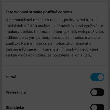
SAN switchů Brocade (a jejich OEM verzí jiných
dodavatelů)
Tato webová stránka používá cookies
Zapojení podle připravené dokumentace
Provedení zónování zapojených zařízení
K personalizaci obsahu a reklam, poskytování funkcí
Nastavení monitoringu dodaných switchů
sociálních médií a analýze naší návštěvnosti využíváme
soubory cookie. Informace o tom, jak náš web používáte,
sdílíme se svými partnery pro sociální média, inzerci a
analýzy. Partneři tyto údaje mohou zkombinovat s
Ke stažení
dalšími informacemi, které jste jim poskytli nebo které
získali v důsledku toho, že používáte jejich služby.
Instalace a implementace Fibre Channel
SAN switchů Brocade
Výběr
PDF 160.21kB
Nutné
souhlasu
Preferenční
Technický garant
Statistické