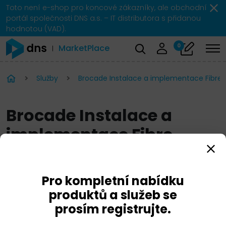
Toto není e-shop pro koncové zákazníky, ale obchodní
portál společnosti DNS a.s. – IT distributora s přidanou
hodnotou (VAD).
0
MarketPlace
Služby
Brocade Instalace a implementace Fibre
Brocade Instalace a
implementace Fibre
Channel SAN switchů
Pro kompletní nabídku
produktů a služeb se
prosím registrujte.