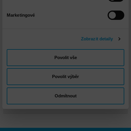
Marketingové
Zobrazit detaily
Povolit vše
Vladimír Havelka
Povolit výběr
vhavelka@dns.cz
Odmítnout