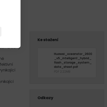
Ke stažení
lash určený
Huawei_oceanstor_2600
né
_v5_intelligent_hybrid_
flash_storage_system_
ektivní
data_sheet.pdf
ynikající
PDF 2.22MB
nikající
Odkazy