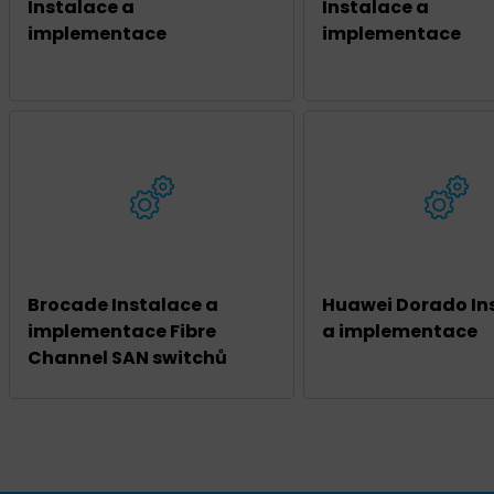
Instalace a
Instalace a
implementace
implementace
Brocade Instalace a
Huawei Dorado In
implementace Fibre
a implementace
Channel SAN switchů