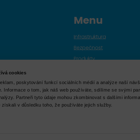
Menu
Infrastruktura
Bezpečnost
Produkty
Služby
ívá cookies
Značky
reklam, poskytování funkcí sociálních médií a analýze naší návš
 Informace o tom, jak náš web používáte, sdílíme se svými par
Školení
analýzy. Partneři tyto údaje mohou zkombinovat s dalšími inform
Aktuality
é získali v důsledku toho, že používáte jejich služby.
O nás