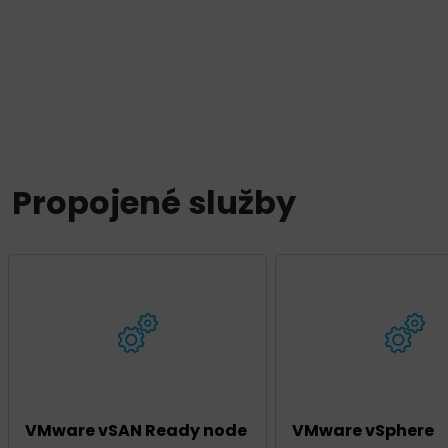
Propojené služby
VMware vSAN Ready node
VMware vSphere