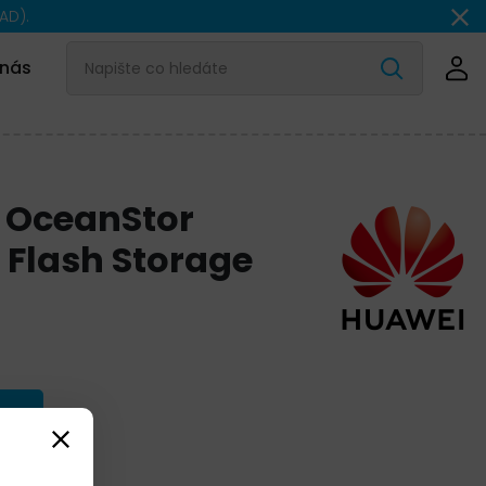
AD).
 nás
 OceanStor
 Flash Storage