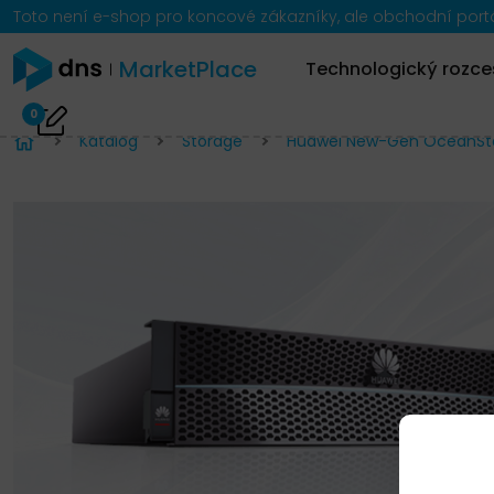
Toto není e-shop pro koncové zákazníky, ale obchodní portál
MarketPlace
Technologický rozce
0
Katalog
Storage
Huawei New-Gen OceanStor