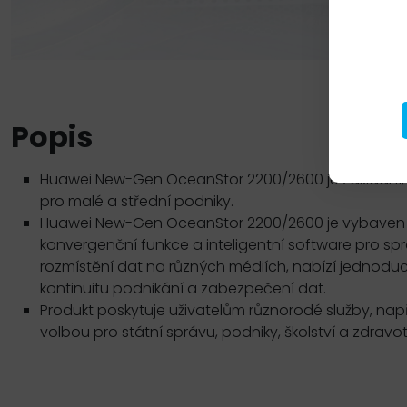
Popis
Huawei New-Gen OceanStor 2200/2600 je základní, sn
pro malé a střední podniky.
Huawei New-Gen OceanStor 2200/2600 je vybaven 
konvergenční funkce a inteligentní software pro spr
rozmístění dat na různých médiích, nabízí jednoducho
kontinuitu podnikání a zabezpečení dat.
Produkt poskytuje uživatelům různorodé služby, např
volbou pro státní správu, podniky, školství a zdravot