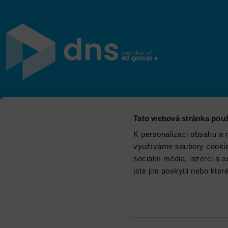
Jsme součástí eD skupiny, ekosystému firem v oblasti
Tato webová stránka použ
IT, obchodu, softwarových řešení, komunikace, e-
commerce a technologií s 30 lety zkušeností, více než
K personalizaci obsahu a 
700 odborníky a tržbami přesahujícími 16 miliard.
využíváme soubory cookie.
sociální média, inzerci a 
jste jim poskytli nebo kter