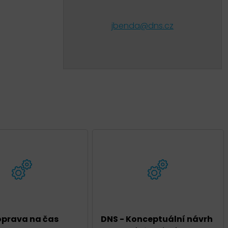
jbenda@dns.cz
oprava na čas
DNS - Konceptuální návrh