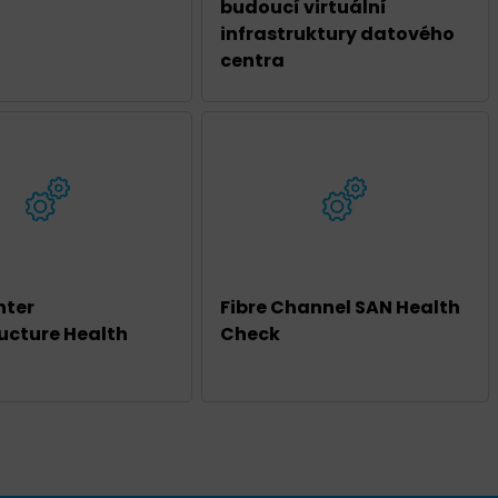
budoucí virtuální
infrastruktury datového
centra
nter
Fibre Channel SAN Health
ructure Health
Check