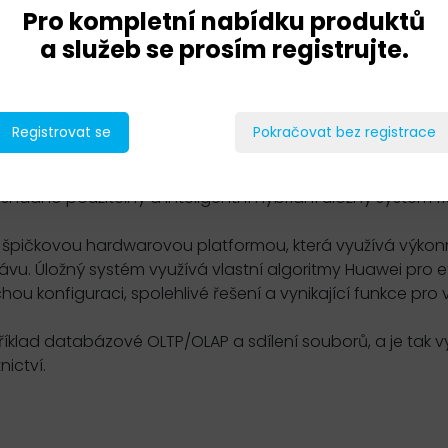
Pro kompletní nabídku produktů
a služeb se prosím registrujte.
Registrovat se
Pokračovat bez registrace
adno použitelný a inteligentní hybridní úložný systém f
špičkovou hardwarovou platformou, která využívá výkon
ávu. Úložný systém využívá vlastní algoritmy Huawei pro ef
u konfiguraci, spolehlivé řešení a vynikající funkce pro v
íklad databázové OLTP/OLAP a sdílení souborů, a je tak vy
nictví.