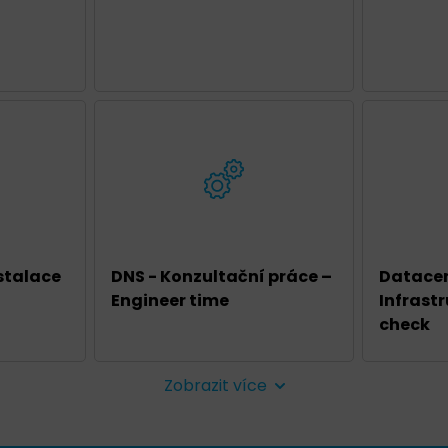
stalace
DNS - Konzultační práce –
Datace
Engineer time
Infrast
check
Zobrazit více