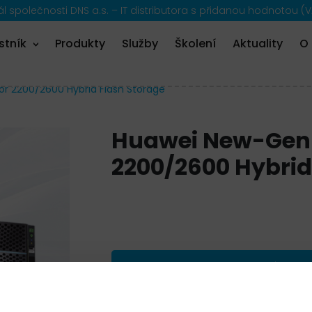
 společnosti DNS a.s. – IT distributora s přidanou hodnotou (V
stník
Produkty
Služby
Školení
Aktuality
O
 2200/2600 Hybrid Flash Storage
Huawei New-Gen
2200/2600 Hybrid
PŘIDAT DO POPTÁVKY