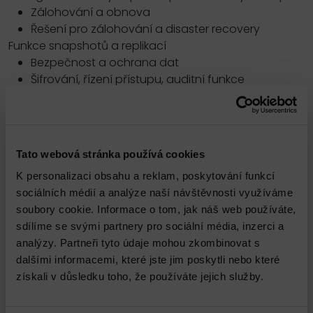
Zálohování a obnova
Řešení pro zálohování a disaster recovery
Funkce snapshotů a replikací
Bezpečnost a ochrana dat
Šifrování, řízení přístupu, auditní funkce
Monitorování a optimalizace
Nástroje pro monitorování výkonu
Optimalizace kapacity a provozních nákladů
Pokročilá správa a troubleshooting
Tato webová stránka používá cookies
Identifikace a řešení problémů
K personalizaci obsahu a reklam, poskytování funkcí
Diagnostika a prevence výpadků
sociálních médií a analýze naší návštěvnosti využíváme
Varianty
soubory cookie. Informace o tom, jak náš web používáte,
on-site v učebně DNS Office, City Empiria, Praha 4
sdílíme se svými partnery pro sociální média, inzerci a
– Pankrác
analýzy. Partneři tyto údaje mohou zkombinovat s
on-line prostřednictvím MS Teams či jiných
dalšími informacemi, které jste jim poskytli nebo které
platforem
získali v důsledku toho, že používáte jejich služby.
Kurz je veden lektorem s certifikací HCIA STORAGE v
pracovní dny v čase od 8 do 17 hod a je platný v