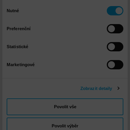
rámci České a Slovenské republiky.
Výběr
Nutné
souhlasu
Ke stažení
Preferenční
DNS-Security-HUAWEI-ADMIN-STORAGE-
Statistické
SKOLENI_v2.pdf
PDF 112.14kB
Marketingové
Technický garant
Zobrazit detaily
Povolit vše
Povolit výběr