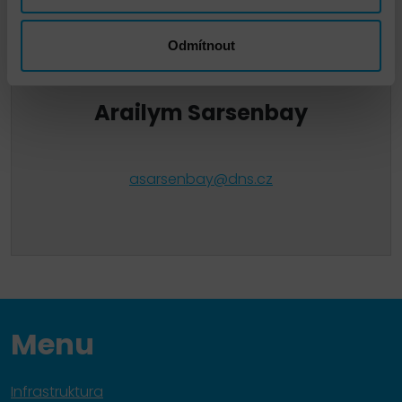
Odmítnout
Arailym Sarsenbay
asarsenbay@dns.cz
Menu
Infrastruktura