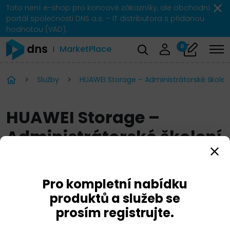
Toto není e-shop pro koncové zákazníky, ale obchodní
portál společnosti DNS a.s. – IT distributora s přidanou
hodnotou (VAD).
0
MarketPlace
Služby
HUAWEI Storage – Administrátorské školen
HUAWEI Storage –
Administrátorské školení
Pro kompletní nabídku
produktů a služeb se
prosím registrujte.