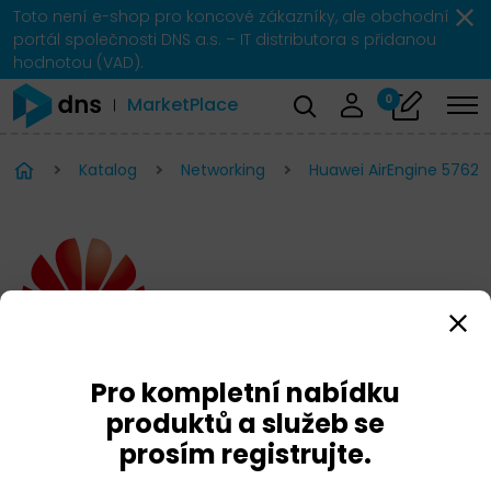
Toto není e-shop pro koncové zákazníky, ale obchodní
portál společnosti DNS a.s. – IT distributora s přidanou
hodnotou (VAD).
0
MarketPlace
Katalog
Networking
Huawei AirEngine 5762-
Pro kompletní nabídku
produktů a služeb se
Huawei AirEngine 5762-
prosím registrujte.
17W Access Point