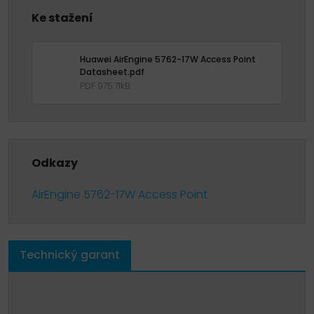
Ke stažení
Huawei AirEngine 5762-17W Access Point
Datasheet.pdf
PDF 975.71kB
Odkazy
AirEngine 5762-17W Access Point
Technický garant