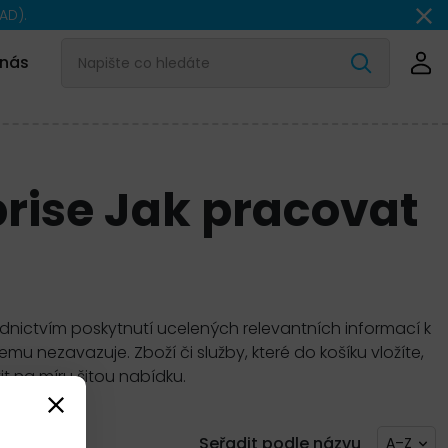
AD).
 nás
prise
Jak pracovat
ednictvím poskytnutí ucelených relevantních informací k
 nezavazuje. Zboží či služby, které do košíku vložíte,
t na míru šitou nabídku.
Seřadit podle názvu
A–Z