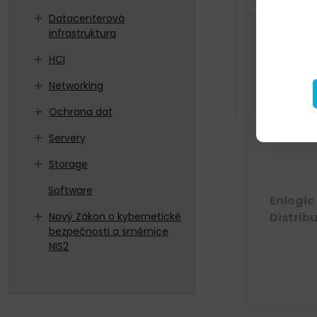
Datacenterová
infrastruktura
HCI
Networking
Ochrana dat
Servery
Storage
Software
Enlogic
Nový Zákon o kybernetické
Distrib
bezpečnosti a směrnice
NIS2