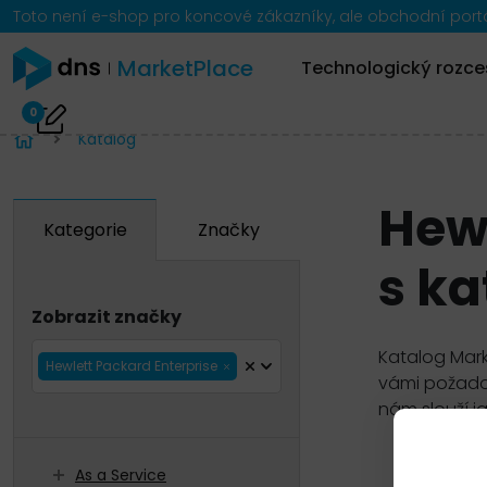
Toto není e-shop pro koncové zákazníky, ale obchodní portál
MarketPlace
Technologický rozce
0
Katalog
Hew
Kategorie
Značky
s k
Zobrazit značky
Katalog Mark
Hewlett Packard Enterprise
vámi požadov
nám slouží j
As a Service
Zobrazit 