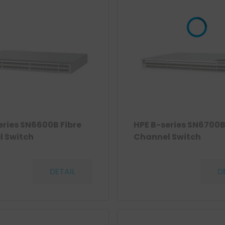
eries SN6600B Fibre
HPE B-series SN6700B
 Switch
Channel Switch
DETAIL
D