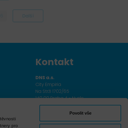
6
Další
Kontakt
DNS a.s.
City Empiria
Na Strži 1702/65
140 00 Praha 4 - Nusle
+420 703 433 957
Povolit vše
dns@dns.cz
těvnosti
tnery pro