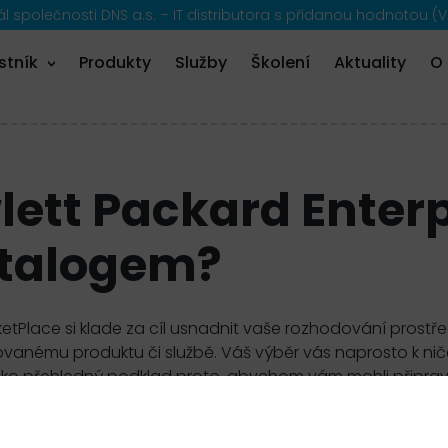
 společnosti DNS a.s. – IT distributora s přidanou hodnotou (V
stník
Produkty
Služby
Školení
Aktuality
O
lett Packard Enter
atalogem?
etPlace si klade za cíl usnadnit vaše rozhodování prostř
anému produktu či službě. Váš výběr vás naprosto k ničemu
ako přehledný podklad proto, abychom vám mohli připravi
filtr