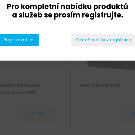
Pro kompletní nabídku produktů
a služeb se prosím registrujte.
Registrovat se
Pokračovat bez registrace
 nVent G3 Power
HPE Alletra 4120
ution Units HPE
DETAIL
D