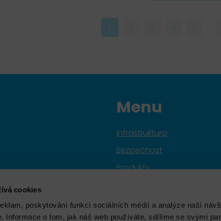
1
2
3
4
5
...
Menu
Infrastruktura
Bezpečnost
Produkty
Služby
ívá cookies
Značky
reklam, poskytování funkcí sociálních médií a analýze naší návš
 Informace o tom, jak náš web používáte, sdílíme se svými par
Školení