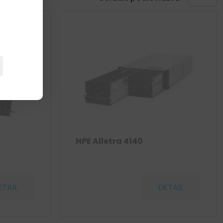
HPE Alletra 4140
ETAIL
DETAIL