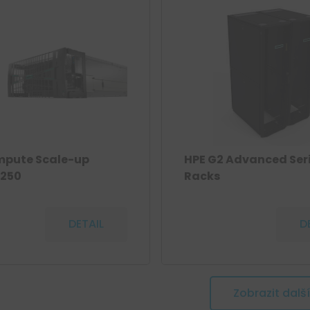
mpute Scale-up
HPE G2 Advanced Ser
3250
Racks
DETAIL
D
Zobrazit další