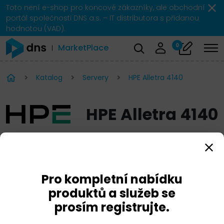
Toto není e-shop pro koncové zákazníky, ale obchodní
portál společnosti DNS a.s. – IT distributora s přidanou
hodnotou (VAD).
0
MarketPlace
Katalog
Servery
HPE Alletra 4140
HPE Alletra 4140
Pro kompletní nabídku
produktů a služeb se
prosím registrujte.