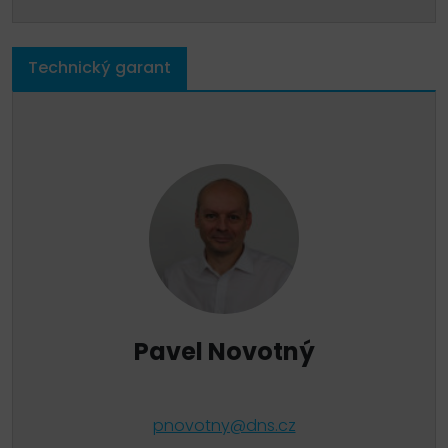
Technický garant
Pavel Novotný
pnovotny@dns.cz