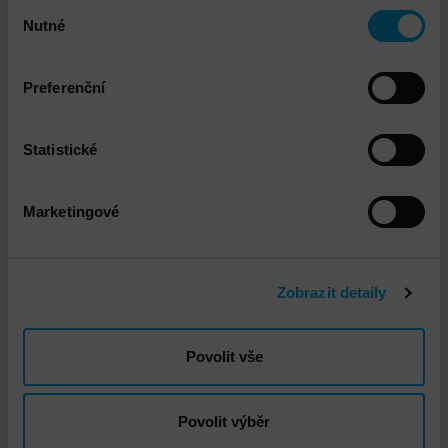
Výběr
Nutné
souhlasu
Preferenční
VMware vSphere Instalace a implementace
Statistické
Marketingové
Zobrazit detaily
DNS - Doprava standard
Povolit vše
Povolit výběr