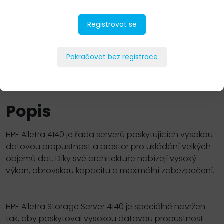
Registrovat se
Pokračovat bez registrace
PŘIDAT DO POPTÁVKY
Popis
HPE Alletra 4140 je řada serverů poskytujících vysokou
datovou propustnost a prostor pro ukládání velkých
objemů dat. Díky své architektuře nabízejí vysoký
výkon, obrovskou kapacitu a maximální zabezpečení.
HPE Alletra Storage Server 4140 je speciálně navržen
tak, aby poskytoval vysokou datovou propustnost