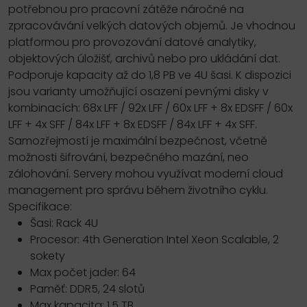
potřebnou pro pracovní zátěže náročné na
zpracovávání velkých datových objemů. Je vhodnou
platformou pro provozování datové analytiky,
objektových úložišť, archivů nebo pro ukládání dat.
Podporuje kapacity až do 1,8 PB ve 4U šasi. K dispozici
jsou varianty umožňující osazení pevnými disky v
kombinacích: 68x LFF / 92x LFF / 60x LFF + 8x EDSFF / 60x
LFF + 4x SFF / 84x LFF + 8x EDSFF / 84x LFF + 4x SFF.
Samozřejmostí je maximální bezpečnost, včetně
možnosti šifrování, bezpečného mazání, neo
zálohování. Servery mohou využívat moderní cloud
management pro správu během životního cyklu.
Specifikace:
Šasi: Rack 4U
Procesor: 4th Generation Intel Xeon Scalable, 2
sokety
Max počet jader: 64
Paměť: DDR5, 24 slotů
Max kapacita: 1,5 TB