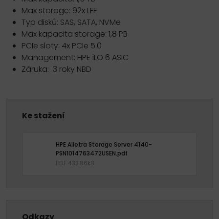
Max storage: 92x LFF
Typ disků: SAS, SATA, NVMe
Max kapacita storage: 1,8 PB
PCIe sloty: 4x PCIe 5.0
Management: HPE iLO 6 ASIC
Záruka: 3 roky NBD
Ke stažení
HPE Alletra Storage Server 4140-
PSN1014763472USEN.pdf
PDF 433.86kB
Odkazy