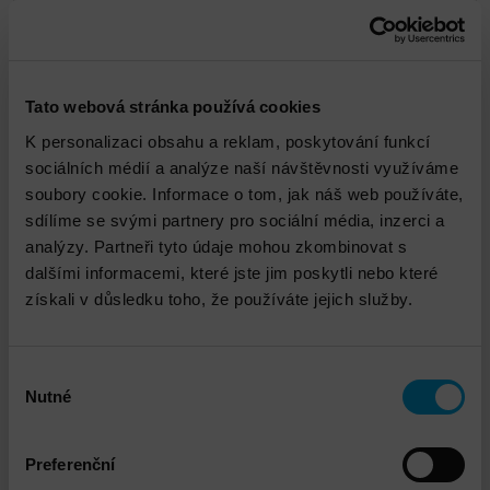
pnovotny@dns.cz
Tato webová stránka používá cookies
K personalizaci obsahu a reklam, poskytování funkcí
sociálních médií a analýze naší návštěvnosti využíváme
Propojené služby
soubory cookie. Informace o tom, jak náš web používáte,
sdílíme se svými partnery pro sociální média, inzerci a
analýzy. Partneři tyto údaje mohou zkombinovat s
dalšími informacemi, které jste jim poskytli nebo které
získali v důsledku toho, že používáte jejich služby.
Výběr
Nutné
souhlasu
DNS - Penetrační testování interní a externí
infrastruktury
Preferenční