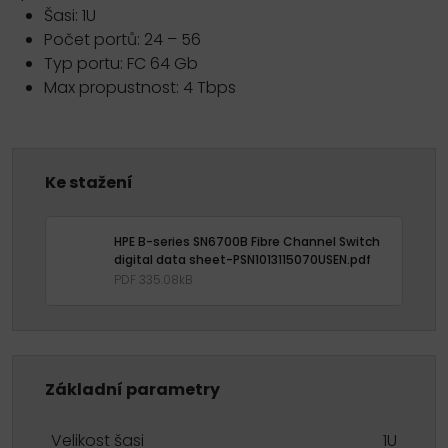
Šasi: 1U
Počet portů: 24 – 56
Typ portu: FC 64 Gb
Max propustnost: 4 Tbps
Ke stažení
HPE B-series SN6700B Fibre Channel Switch
digital data sheet-PSN1013115070USEN.pdf
PDF 335.08kB
Základní parametry
Velikost šasi
1U