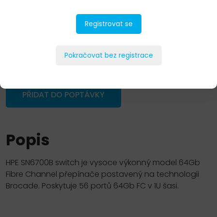
Registrovat se
Pokračovat bez registrace
PŘIDAT DO POPTÁVKY
Popis
HPE SN6700B switch je vysoce výkonný model 64Gb
Fibre Channel přepínače postavený na technologii
Brocade. Poskytuje 56 portů 64Gb FC v 1U šasi.