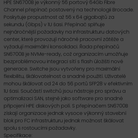
HPE SN6700B je výkonný 56 portový 64Gb Fibre
Channel přepínač postavený na technologii Brocade.
Poskytuje propustnost až 56 x 64 gigabajtů za
sekundu (Gbps) v 1U šasi. Přepínač splňuje
nejnáročnější požadavky na infrastrukturu datových
center, které provozují náročné pracovní zátěže a
vyžadují maximální konsolidaci. Řada přepínačů
SN6700B je NVMe-ready, což organizacím umožňuje
bezproblémovou integraci sítí s flash úložišti nové
generace. Switche jsou vytvořeny pro maximální
flexibilitu, škálovatelnost a snadné použití. Uživatelé
mohou škálovat od 24 do 56 portů SFP28 v efektivním
1U šasi. Součástí switchů jsou nástroje pro správu a
optimalizaci SAN, stejně jako software pro snadné
připojení HPE diskových polí. S přepínačem SN6700B
získají organizace jednak vysoce výkonný stavební
blok pro FC infrastrukturu jednak možnost škálovat
spolu s rostoucími požadavky.
Specifikace: