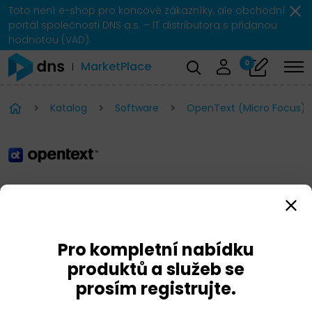
Toto není e-shop pro koncové zákazníky, ale obchodní
portál společnosti DNS a.s. – IT distributora s přidanou
hodnotou (VAD).
0
MarketPlace
Katalog
Software
OpenText (Micro Focus) 
OpenText (Micro Focus)
NetIQ Access Manager
Pro kompletní nabídku
produktů a služeb se
prosím registrujte.