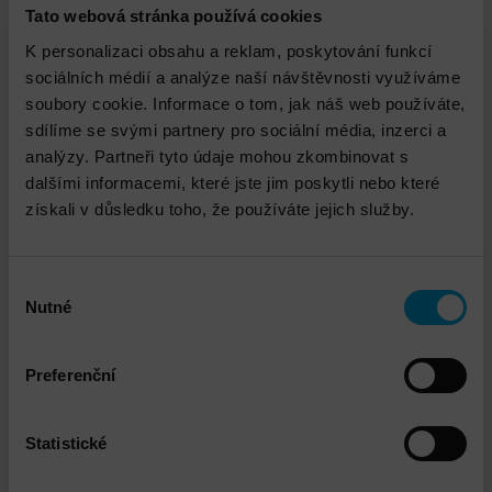
Tato webová stránka používá cookies
K personalizaci obsahu a reklam, poskytování funkcí
sociálních médií a analýze naší návštěvnosti využíváme
soubory cookie. Informace o tom, jak náš web používáte,
sdílíme se svými partnery pro sociální média, inzerci a
analýzy. Partneři tyto údaje mohou zkombinovat s
dalšími informacemi, které jste jim poskytli nebo které
získali v důsledku toho, že používáte jejich služby.
DNS - Konzultační práce – Engineer time
Výběr
Nutné
souhlasu
Preferenční
Statistické
NetIQ Sentinel Instalace a implementace