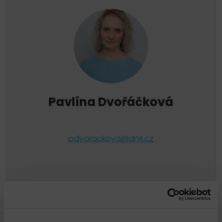
Pavlína Dvořáčková
pdvorackova@dns.cz
Propojené služby