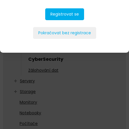
As a Service
Registrovat se
HCI
Networking
Pokračovat bez registrace
Ochrana dat
Bezpečná úložiště
CyberSecurity
Zálohování dat
Servery
Storage
Monitory
Notebooky
Počítače