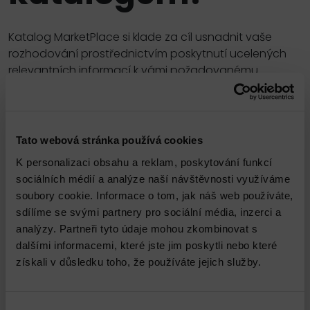
Katalog MarketPlace si klade za cíl usnadnit vaše
rozhodování prostřednictvím poskytnutí ucelených
relevantních informací k vámi požadovanému
produktu či službě. Váš výběr vás naprosto k ničemu
nezavazuje. Zboží či služby, které do košíku vložíte,
nám slouží jako přehledný podklad proto, abychom
vám mohli připravit na míru šitou nabídku.
Tato webová stránka používá cookies
K personalizaci obsahu a reklam, poskytování funkcí
Seřadit podle názvu
A–Z
sociálních médií a analýze naší návštěvnosti využíváme
soubory cookie. Informace o tom, jak náš web používáte,
Zobrazit filtr
sdílíme se svými partnery pro sociální média, inzerci a
analýzy. Partneři tyto údaje mohou zkombinovat s
dalšími informacemi, které jste jim poskytli nebo které
získali v důsledku toho, že používáte jejich služby.
Výběr