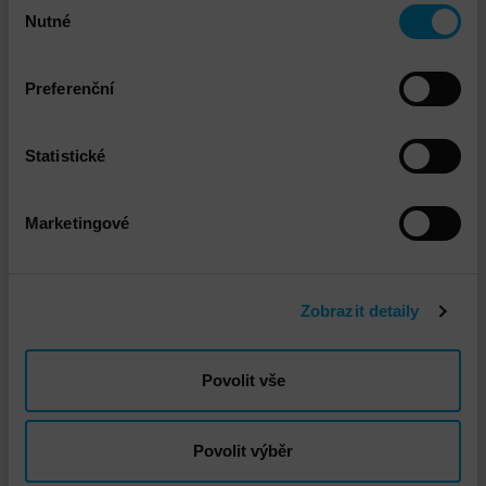
Nutné
souhlasu
Preferenční
Statistické
Dell PowerStore
Marketingové
DETAIL
Zobrazit detaily
Povolit vše
Povolit výběr