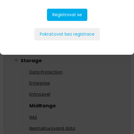
As a Service
Registrovat se
HCI
Networking
Pokračovat bez registrace
Ochrana dat
Servery
Storage
Data Protection
Enterprise
EntryLevel
MidRange
NAS
Nestrukturovaná data