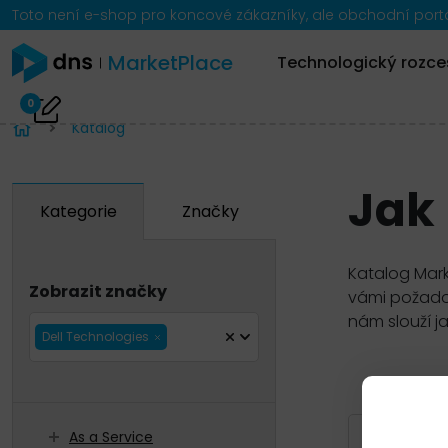
Toto není e-shop pro koncové zákazníky, ale obchodní portál
MarketPlace
Technologický rozce
0
Katalog
Jak
Kategorie
Značky
Katalog Mark
Zobrazit značky
vámi požadov
nám slouží j
Dell Technologies
Zobrazit 
As a Service