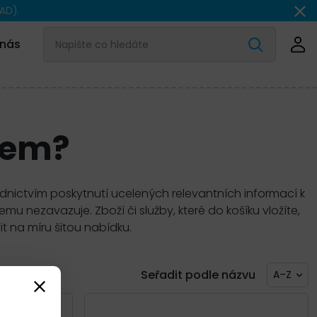
AD).
 nás
gem?
ednictvím poskytnutí ucelených relevantních informací k
 nezavazuje. Zboží či služby, které do košíku vložíte,
t na míru šitou nabídku.
Seřadit podle názvu
A–Z