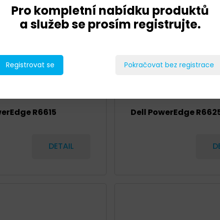
Pro kompletní nabídku produktů
a služeb se prosím registrujte.
Registrovat se
Pokračovat bez registrace
werEdge R6615
Dell PowerEdge R662
DETAIL
D