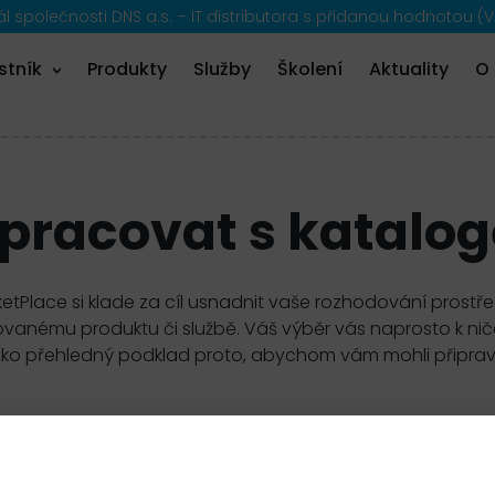
 společnosti DNS a.s. – IT distributora s přidanou hodnotou (V
stník
Produkty
Služby
Školení
Aktuality
O
 pracovat s katalo
etPlace si klade za cíl usnadnit vaše rozhodování prostř
anému produktu či službě. Váš výběr vás naprosto k ničemu
ako přehledný podklad proto, abychom vám mohli připravi
filtr