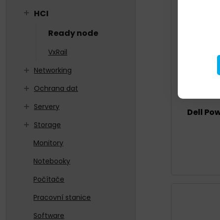
HCI
Ready node
VxRail
Networking
Ochrana dat
Servery
Dell Po
Storage
Monitory
Notebooky
Počítače
Pracovní stanice
Software