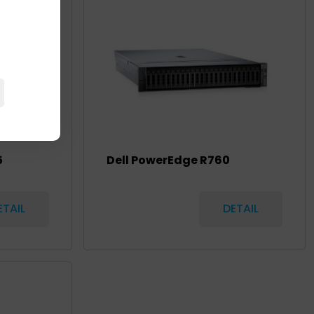
5
Dell PowerEdge R760
ETAIL
DETAIL