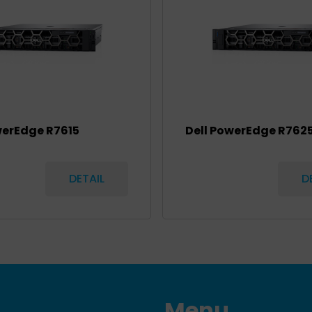
werEdge R7615
Dell PowerEdge R762
DETAIL
D
Menu