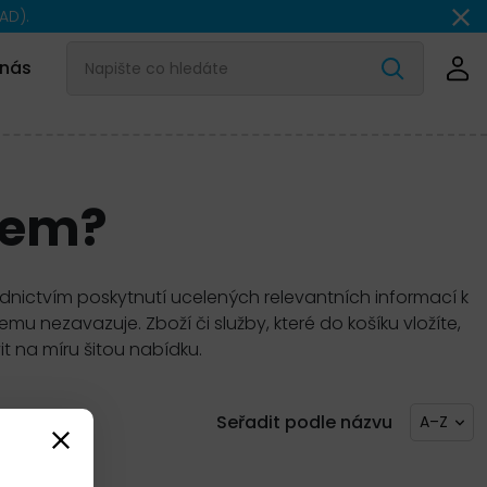
AD).
 nás
gem?
ednictvím poskytnutí ucelených relevantních informací k
 nezavazuje. Zboží či služby, které do košíku vložíte,
t na míru šitou nabídku.
Seřadit podle názvu
A–Z