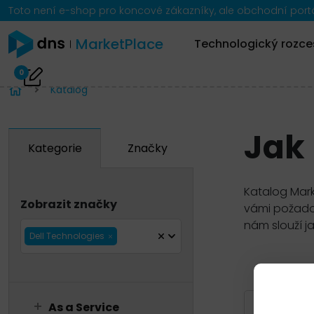
Toto není e-shop pro koncové zákazníky, ale obchodní portál
MarketPlace
Technologický rozce
0
Katalog
Jak
Kategorie
Značky
Katalog Mark
Zobrazit značky
vámi požadov
nám slouží j
Dell Technologies
Zobrazit 
As a Service