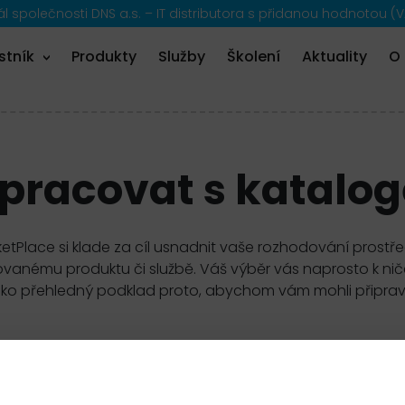
 společnosti DNS a.s. – IT distributora s přidanou hodnotou (V
stník
Produkty
Služby
Školení
Aktuality
O
 pracovat s katalo
etPlace si klade za cíl usnadnit vaše rozhodování prostř
anému produktu či službě. Váš výběr vás naprosto k ničemu
ako přehledný podklad proto, abychom vám mohli připravi
filtr