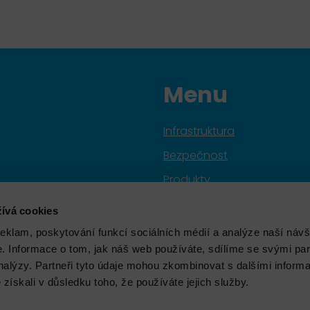
Menu
Infrastruktura
Bezpečnost
Produkty
Služby
ívá cookies
Značky
reklam, poskytování funkcí sociálních médií a analýze naší návš
 Informace o tom, jak náš web používáte, sdílíme se svými par
Školení
analýzy. Partneři tyto údaje mohou zkombinovat s dalšími inform
Aktuality
é získali v důsledku toho, že používáte jejich služby.
O nás