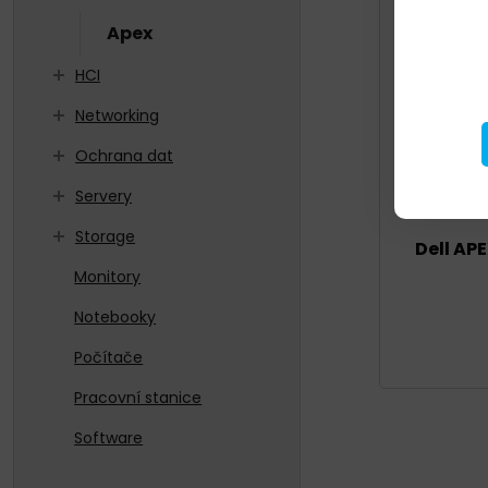
Apex
HCI
Networking
Ochrana dat
Servery
Storage
Dell AP
Monitory
Notebooky
Počítače
Pracovní stanice
Software