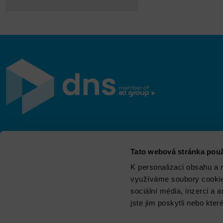
Jsme součástí eD skupiny, ekosystému firem v oblasti
Tato webová stránka použ
IT, obchodu, softwarových řešení, komunikace, e-
commerce a technologií s 30 lety zkušeností, více než
K personalizaci obsahu a 
700 odborníky a tržbami přesahujícími 16 miliard.
využíváme soubory cookie.
sociální média, inzerci a 
jste jim poskytli nebo kter