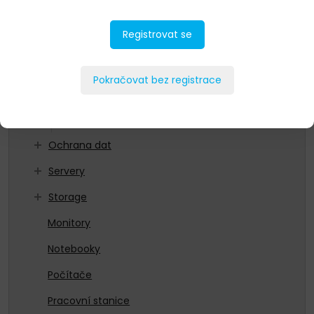
As a Service
Registrovat se
HCI
Networking
Pokračovat bez registrace
Datacentrové switche
Edge switche
Ochrana dat
Servery
Storage
Monitory
Notebooky
Počítače
Pracovní stanice