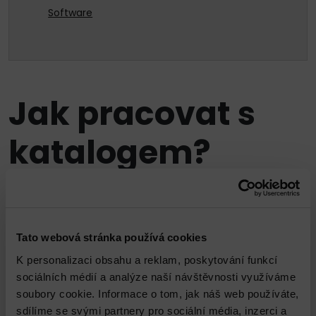
Software
Jak pracovat s
katalogem?
Katalog MarketPlace si klade za cíl usnadnit vaše
rozhodování prostřednictvím poskytnutí ucelených
relevantních informací k vámi požadovanému
Tato webová stránka používá cookies
produktu či službě. Váš výběr vás naprosto k ničemu
K personalizaci obsahu a reklam, poskytování funkcí
nezavazuje. Zboží či služby, které do košíku vložíte,
sociálních médií a analýze naší návštěvnosti využíváme
nám slouží jako přehledný podklad proto, abychom
soubory cookie. Informace o tom, jak náš web používáte,
vám mohli připravit na míru šitou nabídku.
sdílíme se svými partnery pro sociální média, inzerci a