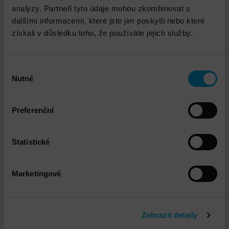
analýzy. Partneři tyto údaje mohou zkombinovat s
Seřadit podle názvu
A–Z
dalšími informacemi, které jste jim poskytli nebo které
získali v důsledku toho, že používáte jejich služby.
Zobrazit filtr
Výběr
Nutné
souhlasu
Preferenční
Statistické
Marketingové
Dell PowerConnect E32xx
Zobrazit detaily
DETAIL