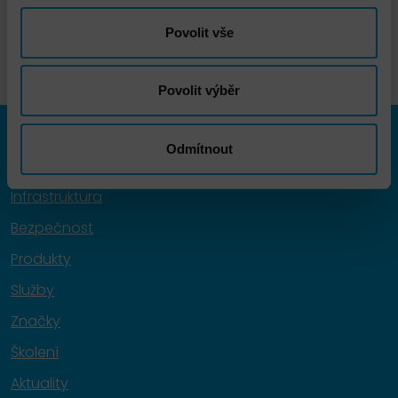
Povolit vše
Povolit výběr
Menu
Odmítnout
Infrastruktura
Bezpečnost
Produkty
Služby
Značky
Školení
Aktuality