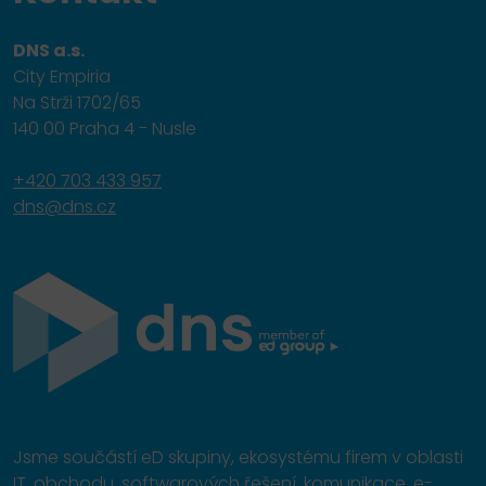
DNS a.s.
City Empiria
Na Strži 1702/65
140 00 Praha 4 - Nusle
+420 703 433 957
dns@dns.cz
Jsme součástí eD skupiny, ekosystému firem v oblasti
IT, obchodu, softwarových řešení, komunikace, e-