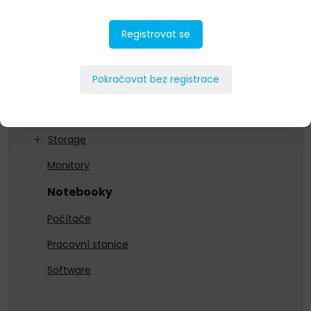
As a Service
Registrovat se
HCI
Networking
Pokračovat bez registrace
Ochrana dat
Servery
Storage
Monitory
Notebooky
Počítače
Pracovní stanice
Software