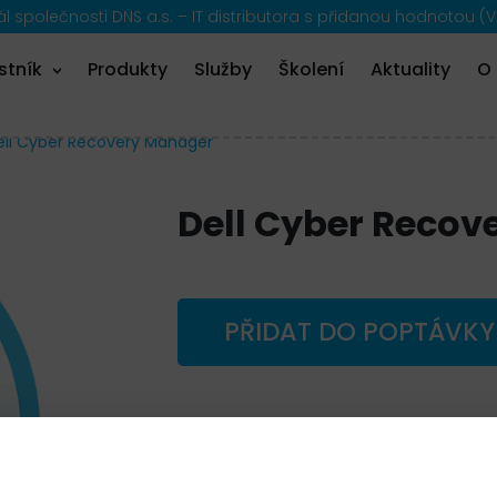
 společnosti DNS a.s. – IT distributora s přidanou hodnotou (V
stník
Produkty
Služby
Školení
Aktuality
O
ell Cyber Recovery Manager
Dell Cyber Recov
PŘIDAT DO POPTÁVKY