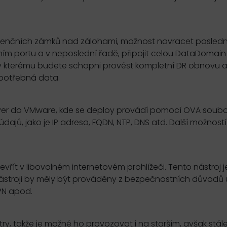
retenčních zámků nad zálohami, možnost navracet posledn
ím portu a v neposlední řadě, připojit celou DataDomain 
y kterému budete schopni provést kompletní DR obnovu a
 potřebná data.
server do VMware, kde se deploy provádí pomocí OVA soub
, jako je IP adresa, FQDN, NTP, DNS atd. Další možností 
evřít v libovolném internetovém prohlížeči. Tento nástroj j
nástroji by měly být prováděny z bezpečnostních důvodů 
VPN apod.
, takže je možné ho provozovat i na starším, avšak stál