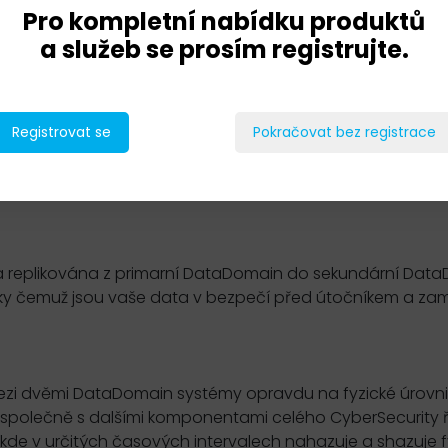
Pro kompletní nabídku produktů
a služeb se prosím registrujte.
Registrovat se
Pokračovat bez registrace
a replikována z primarní DataDomain do sekundární Data
íky čemuž jsou vaše data v bezpečí před útočníkem a za
zi dvěmi DataDomain systémy opravdu na fyzické úrovni
společně s dalšími komponentami celého CyberSecurity ř
de v určitých časových intervalech nahazuje a shazuje fy