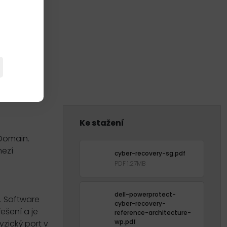
Ke stažení
Domain.
mezí
cyber-recovery-sg.pdf
PDF 1.27MB
dell-powerprotect-
. Software
cyber-recovery-
ešení a je
reference-architecture-
wp.pdf
zický port v