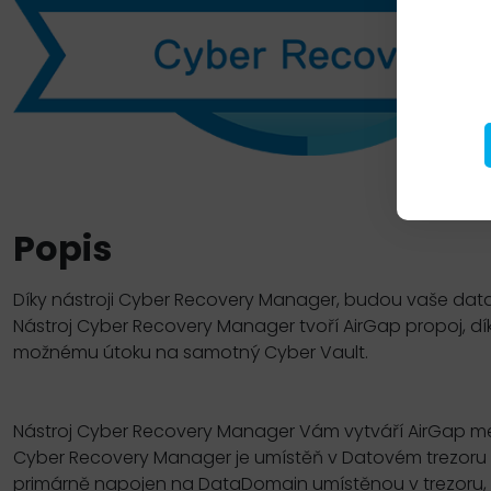
Popis
Díky nástroji Cyber Recovery Manager, budou vaše dat
Nástroj Cyber Recovery Manager tvoří AirGap propoj, d
možnému útoku na samotný Cyber Vault.
Nástroj Cyber Recovery Manager Vám vytváří AirGap me
Cyber Recovery Manager je umístěň v Datovém trezoru 
primárně napojen na DataDomain umístěnou v trezoru, k