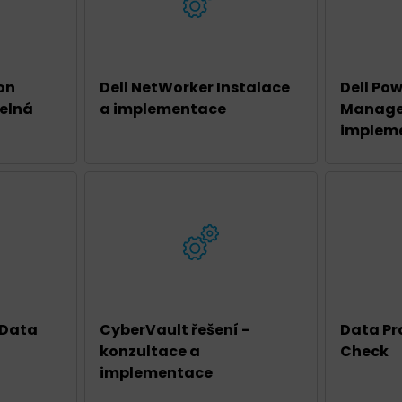
on
Dell NetWorker Instalace
Dell Po
delná
a implementace
Manager
implem
 Data
CyberVault řešení -
Data Pr
konzultace a
Check
implementace