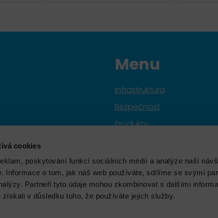
Menu
Infrastruktura
Bezpečnost
Produkty
Služby
ívá cookies
Značky
reklam, poskytování funkcí sociálních médií a analýze naší návš
 Informace o tom, jak náš web používáte, sdílíme se svými par
Školení
analýzy. Partneři tyto údaje mohou zkombinovat s dalšími inform
Aktuality
é získali v důsledku toho, že používáte jejich služby.
O nás