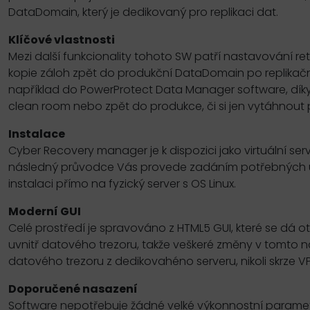
DataDomain, který je dedikovaný pro replikaci dat.
Klíčové vlastnosti
Mezi další funkcionality tohoto SW patří nastavování 
kopie záloh zpět do produkční DataDomain po replikačn
například do PowerProtect Data Manager software, dík
clean room nebo zpět do produkce, či si jen vytáhnout
Instalace
Cyber Recovery manager je k dispozici jako virtuální 
následný průvodce Vás provede zadáním potřebných údajů
instalaci přímo na fyzický server s OS Linux.
Moderní GUI
Celé prostředí je spravováno z HTML5 GUI, které se dá ot
uvnitř datového trezoru, takže veškeré změny v tomto 
datového trezoru z dedikovahéno serveru, nikoli skrze 
Doporučené nasazení
Software nepotřebuje žádné velké výkonnostní parametry