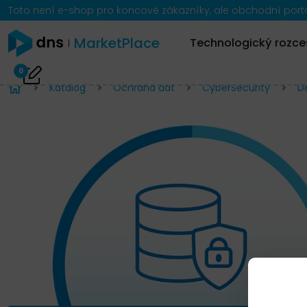
Toto není e-shop pro koncové zákazníky, ale obchodní portál
MarketPlace
Technologický rozce
0
Katalog
Ochrana dat
CyberSecurity
D