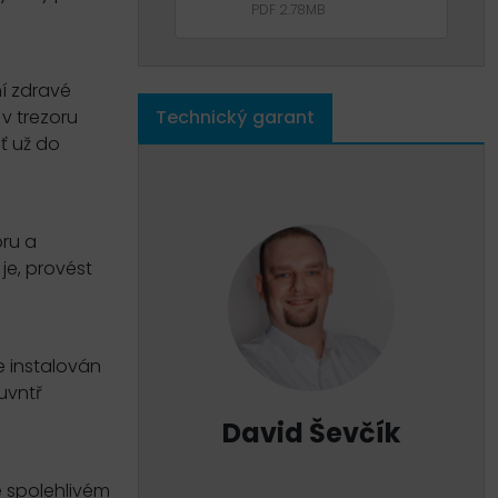
PDF 2.78MB
í zdravé
v trezoru
Technický garant
ť už do
oru a
je, provést
e instalován
uvntř
David Ševčík
e spolehlivém