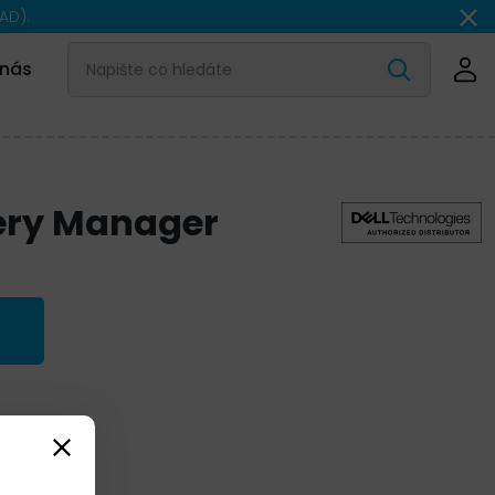
AD).
 nás
ery Manager