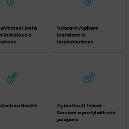
werProtect Data
VMware vSphere
 Instalace a
Instalace a
entace
implementace
otection Health
CyberVault řešení -
Servisní a profylaktická
podpora