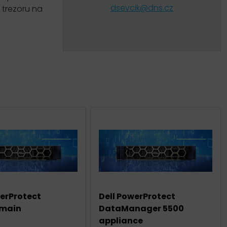
dsevcik@dns.cz
 trezoru na
werProtect
Dell PowerProtect
main
DataManager 5500
appliance