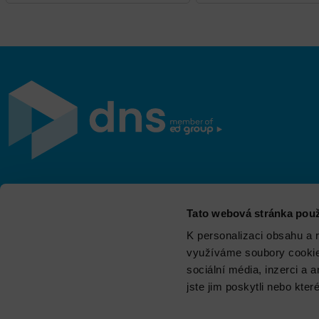
Jsme součástí eD skupiny, ekosystému firem v oblasti
Tato webová stránka použ
IT, obchodu, softwarových řešení, komunikace, e-
commerce a technologií s 30 lety zkušeností, více než
K personalizaci obsahu a 
700 odborníky a tržbami přesahujícími 16 miliard.
využíváme soubory cookie.
sociální média, inzerci a 
jste jim poskytli nebo kter