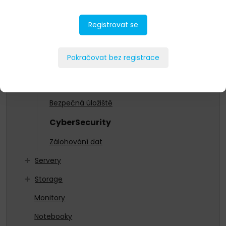
As a Service
Registrovat se
Datacenterová infrastruktura
HCI
Pokračovat bez registrace
Networking
Ochrana dat
Bezpečná úložiště
CyberSecurity
Zálohování dat
Servery
Storage
Monitory
Notebooky