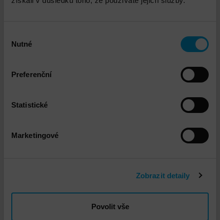
získali v důsledku toho, že používáte jejich služby.
Hitachi Cyber VR (VM20/20)
Výběr
DETAIL
Nutné
souhlasu
Preferenční
Statistické
Marketingové
Zobrazit detaily
HPE Zerto Software
Povolit vše