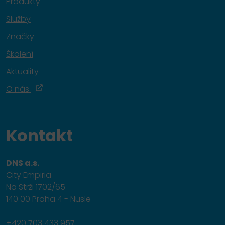
Produkty
Služby
Značky
Školení
Aktuality
O nás
Kontakt
DNS a.s.
City Empiria
Na Strži 1702/65
140 00 Praha 4 - Nusle
+420 703 433 957