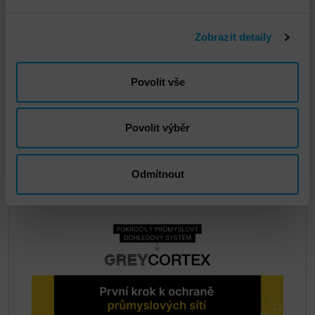
Zobrazit detaily
Povolit vše
GreyCortex Mendel v IT
Povolit výběr
DETAIL
Odmítnout