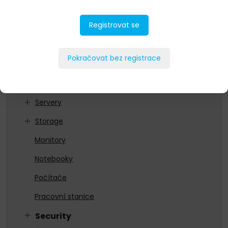
As a Service
Registrovat se
Datacenterová infrastruktura
HCI
Pokračovat bez registrace
Networking
Ochrana dat
Servery
Storage
Monitory
Notebooky
Počítače
Pracovní stanice
Security