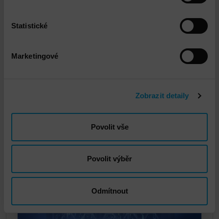
Statistické
Dell CyberSense
Marketingové
Zobrazit detaily
Povolit vše
Dell PowerProtect Data Manager
Povolit výběr
Odmítnout