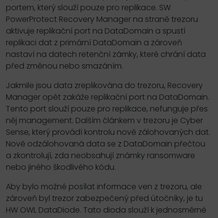
portem, který slouží pouze pro replikace. SW
PowerProtect Recovery Manager na straně trezoru
aktivuje replikační port na DataDomain a spustí
replikaci dat z primární DataDomain a zároveň
nastaví na datech retenční zámky, které chrání data
před změnou nebo smazáním.
Jakmile jsou data zreplikována do trezoru, Recovery
Manager opět zakáže replikační port na DataDomain.
Tento port slouží pouze pro replikace, nefunguje přes
něj management. Dalším článkem v trezoru je Cyber
Sense, který provádí kontrolu nově zálohovaných dat.
Nově odzálohovaná data se z DataDomain přečtou
a zkontrolují, zda neobsahují známky ransomware
nebo jiného škodlivého kódu.
Aby bylo možné posílat informace ven z trezoru, ale
zároveň byl trezor zabezpečený před útočníky, je tu
HW OWL DataDiode. Tato dioda slouží k jednosměrné