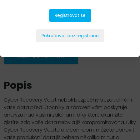
Registrovat se
Pokračovat bez registrace
PŘIDAT DO POPTÁVKY
Popis
Cyber Recovery Vault neboli bezpečný trezor, chrání
vaše data před útočníky a zároveň vám poskytuje
analýzu nad vašimi zálohami, díky které okamžite
zjistíte, zda vaše data nebyla již kompromitována. Díky
Cyber Recovery Vaultu a clean room, můžete obnovit
vaše produkční data již během několika minut a