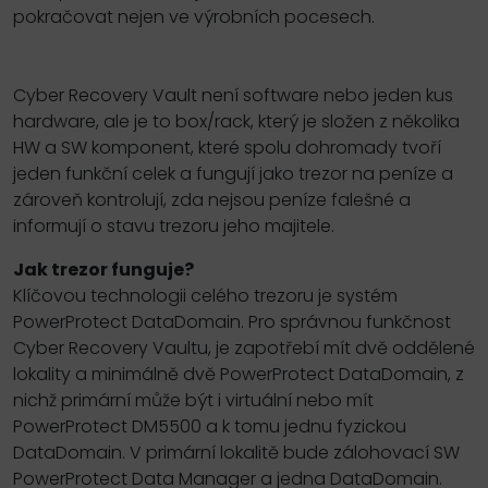
pokračovat nejen ve výrobních pocesech.
Cyber Recovery Vault není software nebo jeden kus
hardware, ale je to box/rack, který je složen z několika
HW a SW komponent, které spolu dohromady tvoří
jeden funkční celek a fungují jako trezor na peníze a
zároveň kontrolují, zda nejsou peníze falešné a
informují o stavu trezoru jeho majitele.
Jak trezor funguje?
Klíčovou technologii celého trezoru je systém
PowerProtect DataDomain. Pro správnou funkčnost
Cyber Recovery Vaultu, je zapotřebí mít dvě oddělené
lokality a minimálně dvě PowerProtect DataDomain, z
nichž primární může být i virtuální nebo mít
PowerProtect DM5500 a k tomu jednu fyzickou
DataDomain. V primární lokalitě bude zálohovací SW
PowerProtect Data Manager a jedna DataDomain.