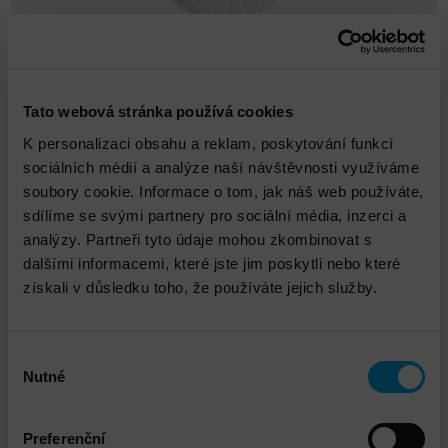
David Ševčík
Tato webová stránka používá cookies
dsevcik@dns.cz
K personalizaci obsahu a reklam, poskytování funkcí
sociálních médií a analýze naší návštěvnosti využíváme
soubory cookie. Informace o tom, jak náš web používáte,
sdílíme se svými partnery pro sociální média, inzerci a
analýzy. Partneři tyto údaje mohou zkombinovat s
dalšími informacemi, které jste jim poskytli nebo které
Související zboží
získali v důsledku toho, že používáte jejich služby.
Výběr
Nutné
souhlasu
Preferenční