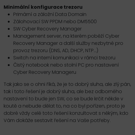
Minimální konfigurace trezoru
Primární a záložní Data Domain
Zálohovací SW PPDM nebo DM5500
SW Cyber Recovery Manager
Management server, na kterém poběží Cyber
Recovery Manager a další služby nezbytné pro
provoz trezoru (DNS, AD, DHCP, NTP...)
Switch na interní komunikaci v rámci trezoru
Čistý notebook nebo stolní PC pro nastavení
Cyber Recovery Manageru
Tak jako se o ohni říká, že je to dobrý sluha, ale zlý pán,
tak i toto řešení je dobrý sluha, ale bez odborného
nastavení to bude jen SW, co se bude krčit někde v
koutě a nebude dělat to, na co byl pořízen, proto je
dobré vždy celé toto řešení konzultovat s někým, kdo
Vám dokáže sestavit řešení na Vaše potřeby.