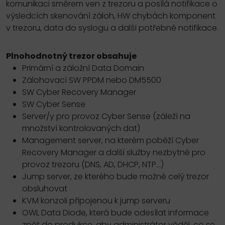
komunikaci směrem ven z trezoru a posílá notifikace o
výsledcích skenování záloh, HW chybách komponent
v trezoru, data do syslogu a další potřebné notifikace.
Plnohodnotný trezor obsahuje
Primární a záložní Data Domain
Zálohovací SW PPDM nebo DM5500
SW Cyber Recovery Manager
SW Cyber Sense
Server/y pro provoz Cyber Sense (záleží na
množství kontrolovaných dat)
Management server, na kterém poběží Cyber
Recovery Manager a další služby nezbytné pro
provoz trezoru (DNS, AD, DHCP, NTP...)
Jump server, ze kterého bude možné celý trezor
obsluhovat
KVM konzoli připojenou k jump serveru
OWL Data Diode, která bude odesílat informace
zpět do produkce, aby administrátor věděl, co se