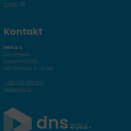
O nás
Kontakt
DNS a.s.
City Empiria
Na Strži 1702/65
140 00 Praha 4 - Nusle
+420 703 433 957
dns@dns.cz