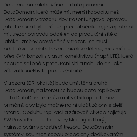
Data budou zálohována na tuto primární
DataDomain, která může mít menší kapacitu než
DataDomain v trezoru. Aby trezor fungoval opravdu
jako trezor a byl chráněn před útočníkem, je zapotřebí
mít trezor opravdu oddělen od produkční sítě a
jakékoli změny prováděné v trezoru se musí
odehrávat v místě trezoru, nikoli vzdáleně, maximálně
přes KVM konzoli s vlastní konektivitou (např. LTE), která
nebude sdílená s produkční sítí a nebude ani jako
záložní konektivita produkční sítě.
V trezoru (DR lokalitě) bude umístěna druhá
DataDomain, na kterou se budou data replikovat.
Tato DataDomain může mít větší kapacitu než
primární, aby bylo možné na ní uložit zálohy s delší
retencí. Obsluhu replikací a zároveň AirGap zajišťuje
SW PowerProtect Recovery Manager, který je
nainstalován v prostředí trezoru. DataDomain
systémy jsou mezi sebou propojeny dedikovaným