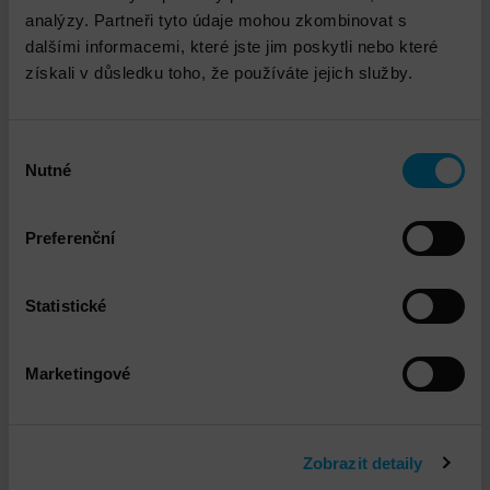
přizpůsobují a navrhují na míru konkrétnímu
analýzy. Partneři tyto údaje mohou zkombinovat s
požadavku.
dalšími informacemi, které jste jim poskytli nebo které
získali v důsledku toho, že používáte jejich služby.
Pokud v nabídce nenajdete to, co potřebujete nebo
dáte přednost nabídce vytvořené přímo pro váš
projekt, kontaktujte nás na dns@dns.cz.
Výběr
Nutné
souhlasu
DNS - Konzultační práce –
DETAIL
Preferenční
Engineer time
Statistické
DNS - Penetrační testování
DETAIL
interní a externí
Marketingové
infrastruktury
Zobrazit detaily
DNS - Phishingová kampaň
DETAIL