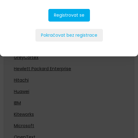
CommVault
Dell Technologies
Registrovat se
Entrust
Fortinet
Pokračovat bez registrace
Fujitsu
GreyCortex
Hewlett Packard Enterprise
Hitachi
Huawei
IBM
Kiteworks
Microsoft
OpenText