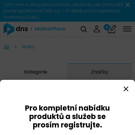
Toto není e-shop pro koncové zákazníky, ale obchodní
portál společnosti DNS a.s. – IT distributora s přidanou
hodnotou (VAD).
0
MarketPlace
Služby
Kategorie
Značky
Anomali
Arista
Pro kompletní nabídku
BlueCat
produktů a služeb se
prosím registrujte.
CheckPoint