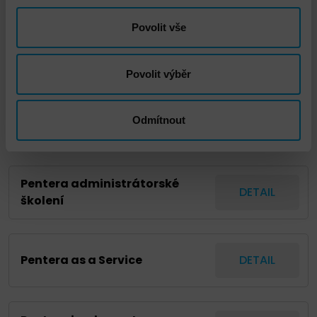
Povolit vše
DNS - Project Manager as a
DETAIL
Service
Povolit výběr
DNS - Školení „Základy
Odmítnout
DETAIL
kybernetické bezpečnosti“
Pentera administrátorské
DETAIL
školení
Pentera as a Service
DETAIL