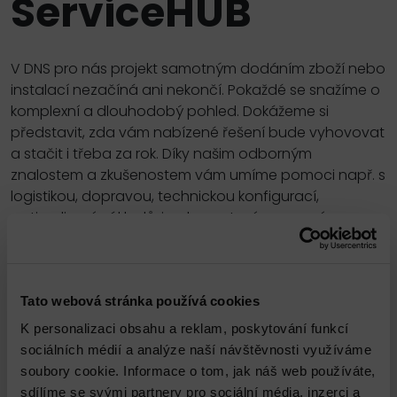
ServiceHUB
V DNS pro nás projekt samotným dodáním zboží nebo
instalací nezačíná ani nekončí. Pokaždé se snažíme o
komplexní a dlouhodobý pohled. Dokážeme si
představit, zda vám nabízené řešení bude vyhovovat
a stačit i třeba za rok. Díky našim odborným
znalostem a zkušenostem vám umíme pomoci např. s
logistikou, dopravou, technickou konfigurací,
optimalizací nákladů, implementací, prevencí
bezpečnostních hrozeb, projektovým
managementem, zaškolením a mnohým dalším. To
vše v rámci našich profesionálních služeb, které
poskytujeme pod hlavičkou ServiceHUB. Přehled
Tato webová stránka používá cookies
nejčastěji poskytovaných služeb uvádíme a
K personalizaci obsahu a reklam, poskytování funkcí
pravidelně aktualizujeme právě zde.
sociálních médií a analýze naší návštěvnosti využíváme
soubory cookie. Informace o tom, jak náš web používáte,
Výčet však není kompletní, často se naše služby
sdílíme se svými partnery pro sociální média, inzerci a