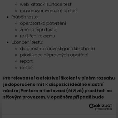
web-attack-surface test
ransomware-emulation test
Průběh testu:
operátorská potvrzení
změna typu testu
rozšíření rozsahu
Ukončení testu:
diagnostika a investigace kill-chainu
prioritizace nápravných opatření
report
re-test
Pro relevantní a efektivní školení v plném rozsahu
je doporučeno mít k dispozici ideálně vlastní
nástroj Pentera a testovací (či živé) prostředí se
síťovým provozem. V opačném případě bude
využito laboratorní demo prostředí.
Služba je doručována konzultantem s odpovídající
certifikací výrobce anebo 5+ let zkušenostmi v dané