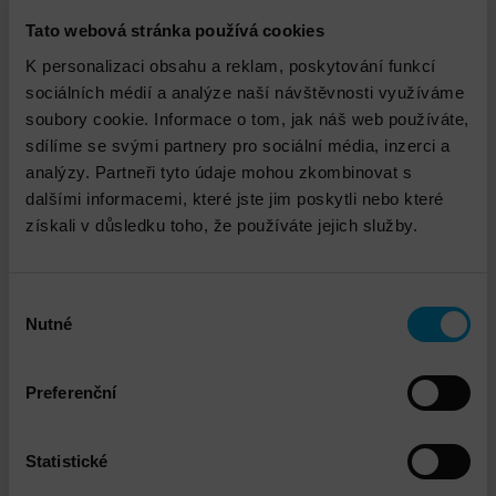
oblasti. Služba je doručována v pracovní dny, v čase
Tato webová stránka používá cookies
od 8 do 17 hod.
K personalizaci obsahu a reklam, poskytování funkcí
Služba je platná v rámci České republiky.
sociálních médií a analýze naší návštěvnosti využíváme
soubory cookie. Informace o tom, jak náš web používáte,
sdílíme se svými partnery pro sociální média, inzerci a
analýzy. Partneři tyto údaje mohou zkombinovat s
Ke stažení
dalšími informacemi, které jste jim poskytli nebo které
získali v důsledku toho, že používáte jejich služby.
Pentera_administrátorské_školení-
popis_služby
PDF 138.67kB
Výběr
Nutné
souhlasu
Technický garant
Preferenční
Statistické