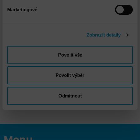
Marketingové
Zobrazit detaily
Povolit vše
Jan Nguyen
Povolit výběr
jnguyen@dns.cz
Odmítnout
Menu