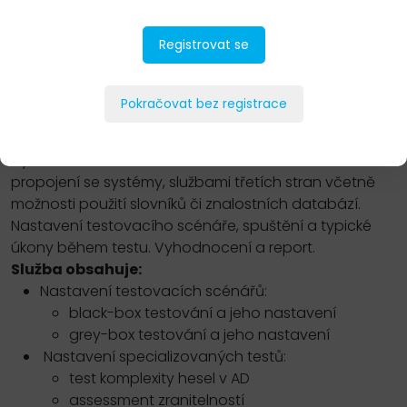
PŘIDAT DO POPTÁVKY
Registrovat se
Pokračovat bez registrace
Popis
Vysvětlení druhů testovacích scénářů. Možnosti
propojení se systémy, službami třetích stran včetně
možnosti použití slovníků či znalostních databází.
Nastavení testovacího scénáře, spuštění a typické
úkony během testu. Vyhodnocení a report.
Služba obsahuje:
Nastavení testovacích scénářů:
black-box testování a jeho nastavení
grey-box testování a jeho nastavení
Nastavení specializovaných testů:
test komplexity hesel v AD
assessment zranitelností