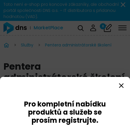
Toto není e-shop pro koncové zákazníky, ale obchodní
portál společnosti DNS a.s. – IT distributora s přidanou
hodnotou (VAD).
0
MarketPlace
Služby
Pentera administrátorské školení
Pentera
administrátorské školení
Pro kompletní nabídku
produktů a služeb se
prosím registrujte.