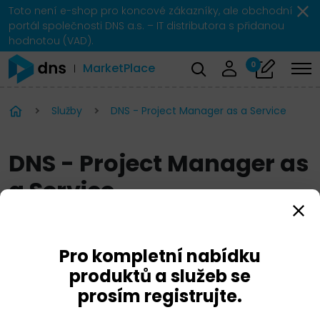
Toto není e-shop pro koncové zákazníky, ale obchodní
portál společnosti DNS a.s. – IT distributora s přidanou
hodnotou (VAD).
0
MarketPlace
Služby
DNS - Project Manager as a Service
DNS - Project Manager as
a Service
Pro kompletní nabídku
produktů a služeb se
prosím registrujte.