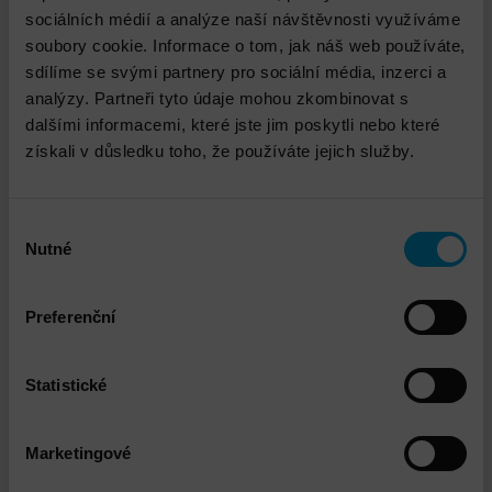
nastaví
realistické očekávání
dodávky
sociálních médií a analýze naší návštěvnosti využíváme
služeb
,
nastaví
transparentní
postupy řízení a
soubory cookie. Informace o tom, jak náš web používáte,
komunikace. Zároveň se projektový manažer postará
sdílíme se svými partnery pro sociální média, inzerci a
o
potřebné kroky na straně zákazníka
spojené s
analýzy. Partneři tyto údaje mohou zkombinovat s
implementací a adopcí vašich služeb a
interním
dalšími informacemi, které jste jim poskytli nebo které
prosazením změny
.
získali v důsledku toho, že používáte jejich služby.
Výběr
Technický garant
Nutné
souhlasu
Preferenční
Statistické
Marketingové