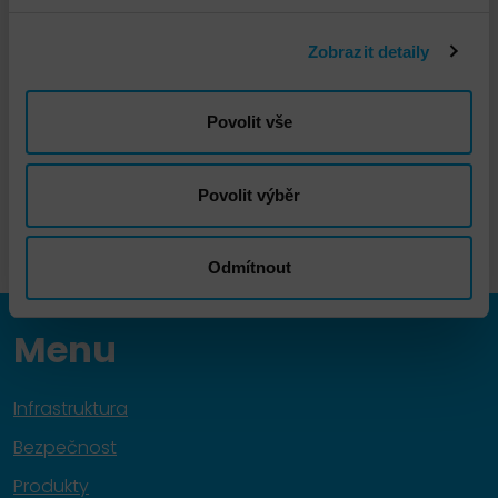
Zobrazit detaily
Vladimír Havelka
Povolit vše
vhavelka@dns.cz
Povolit výběr
Odmítnout
Menu
Infrastruktura
Bezpečnost
Produkty