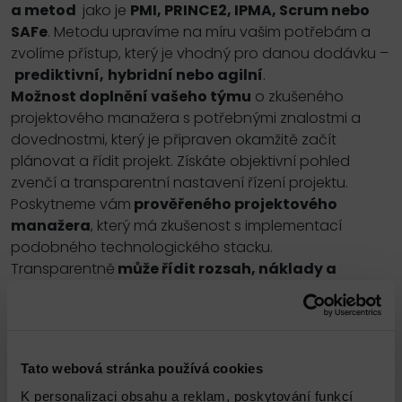
a metod
jako je
PMI, PRINCE2, IPMA, Scrum nebo
SAFe
. Metodu upravíme na míru vašim potřebám a
zvolíme přístup, který je vhodný pro danou dodávku –
prediktivní,
hybridní nebo agilní
.
Možnost doplnění vašeho týmu
o zkušeného
projektového manažera s potřebnými znalostmi a
dovednostmi, který je připraven okamžitě začít
plánovat a řídit projekt. Získáte objektivní pohled
zvenčí a transparentní nastavení řízení projektu.
Poskytneme vám
prověřeného projektového
manažera
, který má zkušenost s implementací
podobného technologického stacku.
Transparentně
může řídit rozsah, náklady a
termíny projektu
. Nastaví
fungující komunikaci
a
postará se o pochopení potřeb a
spokojenost
zainteresovaných stran
. Řídí
rizika a změny
projektu
tak, aby nedocházelo k překročení rozpočtu
Tato webová stránka používá cookies
a posunutí termínů. Řídí
kvalitu
dodávky.
Získání dedikovaného projektového manažera, který
K personalizaci obsahu a reklam, poskytování funkcí