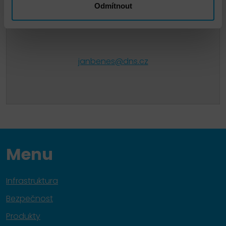
Odmítnout
Jan Beneš
janbenes@dns.cz
Menu
Infrastruktura
Bezpečnost
Produkty