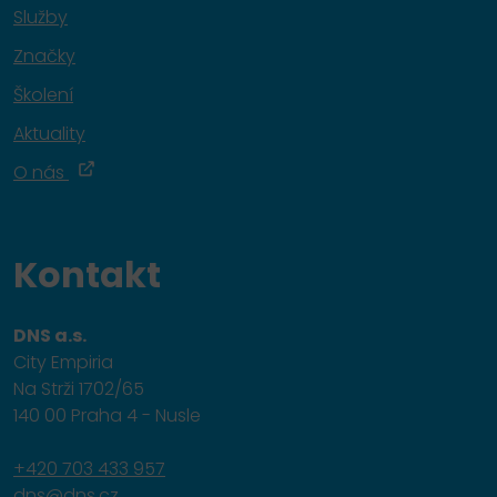
Služby
Značky
Školení
Aktuality
O nás
Kontakt
DNS a.s.
City Empiria
Na Strži 1702/65
140 00 Praha 4 - Nusle
+420 703 433 957
dns@dns.cz