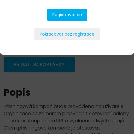
Registrovat se
Pokračovat bez registrace
PŘIDAT DO POPTÁVKY
Popis
Phishingová kampaň bude prováděna na uživatele
Organizace se záměrem přesvědčit k otevření přílohy
nebo k přistoupení na URL a vyplnění citlivých údajů.
Cílem phishingové kampaně je otestovat