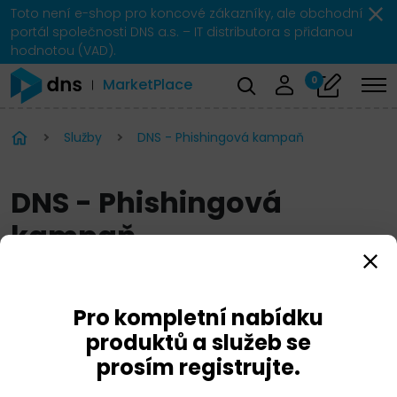
Toto není e-shop pro koncové zákazníky, ale obchodní
portál společnosti DNS a.s. – IT distributora s přidanou
hodnotou (VAD).
0
MarketPlace
Služby
DNS - Phishingová kampaň
DNS - Phishingová
kampaň
Pro kompletní nabídku
produktů a služeb se
prosím registrujte.