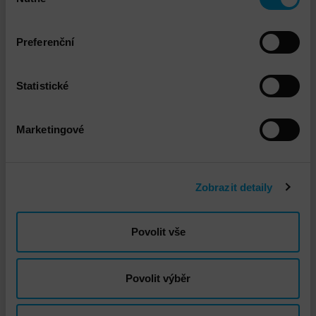
souhlasu
Ke stažení
Preferenční
Phishing_campaign_assessment-
popis_služby
PDF 155.06kB
Statistické
Marketingové
Technický garant
Zobrazit detaily
Povolit vše
Povolit výběr