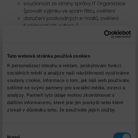
součinnost ze strany správy IT Organizace
(povolit výjimku ve spam filtru, ověření
doručení podvodných e-mailů, ověření
funkčnosti URL odkazu)
Spuštění kampaně cca na 1 týden
Vyhodnocení výsledků
Závěrečná zpráva
Konzultace
Tato webová stránka používá cookies
Pro úspěšnou instalaci a implementaci je nutná
K personalizaci obsahu a reklam, poskytování funkcí
spolupráce a příprava na straně příjemce služby!
sociálních médií a analýze naší návštěvnosti využíváme
Služba je doručována konzultantem s odpovídající
soubory cookie. Informace o tom, jak náš web používáte,
certifikací výrobce anebo 5+ let zkušenostmi v dané
sdílíme se svými partnery pro sociální média, inzerci a
oblasti. Služba je doručována vzdáleně (kromě
analýzy. Partneři tyto údaje mohou zkombinovat s
instalace hardware), v pracovní dny, v čase od 8 do
dalšími informacemi, které jste jim poskytli nebo které
17hod.
získali v důsledku toho, že používáte jejich služby.
Služba je platná v rámci České republiky.
Výběr
Nutné