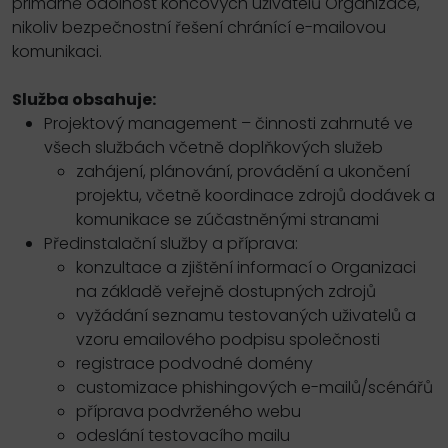
primárně odolnost koncových uživatelů Organizace,
nikoliv bezpečnostní řešení chránící e-mailovou
komunikaci.
Služba obsahuje:
Projektový management – činnosti zahrnuté ve
všech službách včetně doplňkových služeb
zahájení, plánování, provádění a ukončení
projektu, včetně koordinace zdrojů dodávek a
komunikace se zúčastněnými stranami
Předinstalační služby a příprava:
konzultace a zjištění informací o Organizaci
na základě veřejně dostupných zdrojů
vyžádání seznamu testovaných uživatelů a
vzoru emailového podpisu společnosti
registrace podvodné domény
customizace phishingových e-mailů/scénářů
příprava podvrženého webu
odeslání testovacího mailu