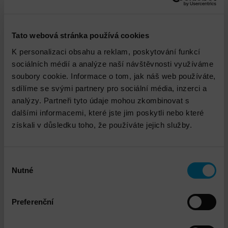
přizpůsobují a navrhují na míru konkrétnímu
požadavku.
Pokud v nabídce nenajdete to, co potřebujete nebo
Tato webová stránka používá cookies
dáte přednost nabídce vytvořené přímo pro váš
K personalizaci obsahu a reklam, poskytování funkcí
projekt, kontaktujte nás na dns@dns.cz.
sociálních médií a analýze naší návštěvnosti využíváme
soubory cookie. Informace o tom, jak náš web používáte,
sdílíme se svými partnery pro sociální média, inzerci a
analýzy. Partneři tyto údaje mohou zkombinovat s
Brocade Instalace a
DETAIL
dalšími informacemi, které jste jim poskytli nebo které
implementace Fibre
získali v důsledku toho, že používáte jejich služby.
Channel SAN switchů
Výběr
Data Protection Health
DETAIL
Nutné
souhlasu
Check
Preferenční
DNS - Doprava na čas
DETAIL