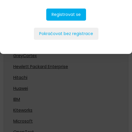
CommVault
Dell Technologies
Registrovat se
Entrust
Fortinet
Pokračovat bez registrace
Fujitsu
GreyCortex
Hewlett Packard Enterprise
Hitachi
Huawei
IBM
Kiteworks
Microsoft