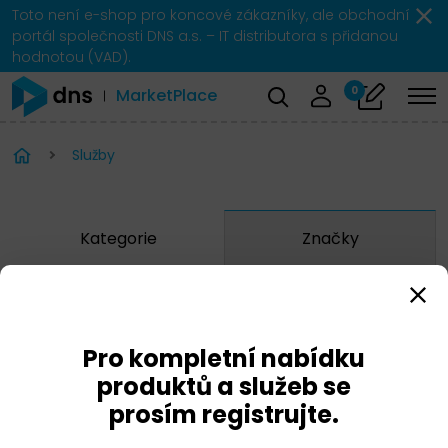
Toto není e-shop pro koncové zákazníky, ale obchodní
portál společnosti DNS a.s. – IT distributora s přidanou
hodnotou (VAD).
0
MarketPlace
Služby
Kategorie
Značky
Anomali
Arista
Pro kompletní nabídku
BlueCat
produktů a služeb se
prosím registrujte.
CheckPoint