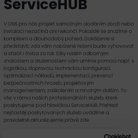
ServiceHUB
V DNS pro nás projekt samotným dodáním zboží nebo
instalací nezačíná ani nekončí. Pokaždé se snažíme o
komplexní a dlouhodobý pohled. Dokážeme si
představit, zda vám nabízené řešení bude vyhovovat
a stačit i třeba za rok. Díky našim odborným
znalostem a zkušenostem vám umíme pomoci např. s
logistikou, dopravou, technickou konfigurací,
optimalizací nákladů, implementací, prevencí
bezpečnostních hrozeb, projektovým
managementem, zaškolením a mnohým dalším. To
vše v rámci našich profesionálních služeb, které
poskytujeme pod hlavičkou ServiceHUB. Přehled
nejčastěji poskytovaných služeb uvádíme a
pravidelně aktualizujeme právě zde.
Výčet však není kompletní, často se naše služby