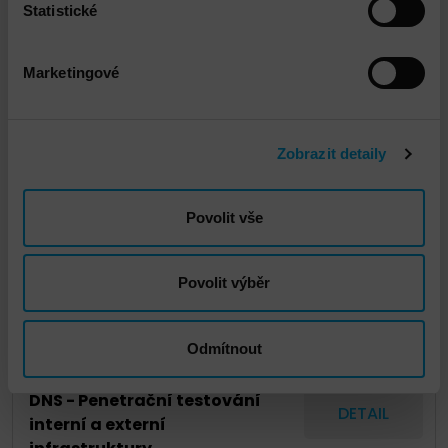
Statistické
Marketingové
DNS - Doprava standard
DETAIL
Zobrazit detaily
DNS - Konceptuální návrh
DETAIL
budoucí virtuální
infrastruktury datového
Povolit vše
centra
Povolit výběr
DNS - Konzultační práce –
DETAIL
Engineer time
Odmítnout
DNS - Penetrační testování
DETAIL
interní a externí