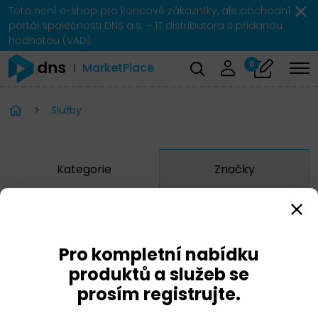
Toto není e-shop pro koncové zákazníky, ale obchodní
portál společnosti DNS a.s. – IT distributora s přidanou
hodnotou (VAD).
0
MarketPlace
Služby
Kategorie
Značky
Anomali
Arista
Pro kompletní nabídku
BlueCat
produktů a služeb se
prosím registrujte.
CheckPoint