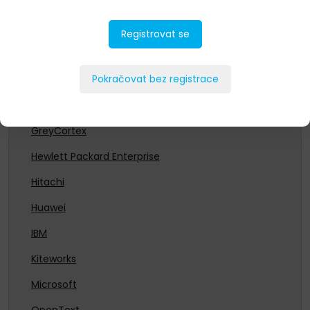
CommVault
Dell Technologies
Registrovat se
Entrust
Pokračovat bez registrace
Fortinet
Fujitsu
GreyCortex
Hewlett Packard Enterprise
Hitachi
Huawei
IBM
Kiteworks
Microsoft