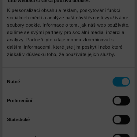
ServiceHUB
Tato webová stránka používá cookies
K personalizaci obsahu a reklam, poskytování funkcí
sociálních médií a analýze naší návštěvnosti využíváme
V DNS pro nás projekt samotným dodáním zboží nebo
soubory cookie. Informace o tom, jak náš web používáte,
instalací nezačíná ani nekončí. Pokaždé se snažíme o
sdílíme se svými partnery pro sociální média, inzerci a
komplexní a dlouhodobý pohled. Dokážeme si
analýzy. Partneři tyto údaje mohou zkombinovat s
představit, zda vám nabízené řešení bude vyhovovat
dalšími informacemi, které jste jim poskytli nebo které
a stačit i třeba za rok. Díky našim odborným
získali v důsledku toho, že používáte jejich služby.
znalostem a zkušenostem vám umíme pomoci např. s
logistikou, dopravou, technickou konfigurací,
optimalizací nákladů, implementací, prevencí
Výběr
Nutné
bezpečnostních hrozeb, projektovým
souhlasu
managementem, zaškolením a mnohým dalším. To
vše v rámci našich profesionálních služeb, které
Preferenční
poskytujeme pod hlavičkou ServiceHUB. Přehled
nejčastěji poskytovaných služeb uvádíme a
pravidelně aktualizujeme právě zde.
Statistické
Výčet však není kompletní, často se naše služby