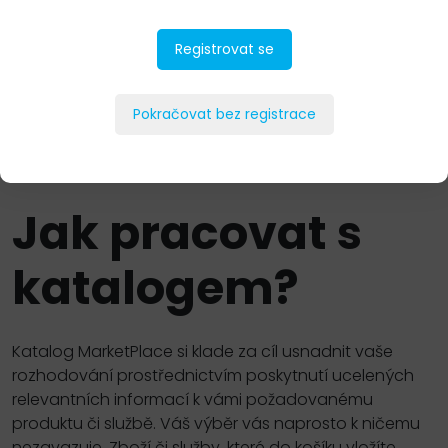
Ochrana dat
Registrovat se
Storage
Software
Pokračovat bez registrace
Jak pracovat s
katalogem?
Katalog MarketPlace si klade za cíl usnadnit vaše
rozhodování prostřednictvím poskytnutí ucelených
relevantních informací k vámi požadovanému
produktu či službě. Váš výběr vás naprosto k ničemu
nezavazuje. Zboží či služby, které do košíku vložíte,