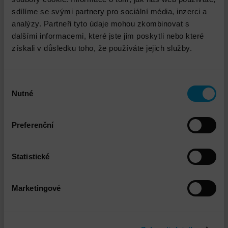
sdílíme se svými partnery pro sociální média, inzerci a
analýzy. Partneři tyto údaje mohou zkombinovat s
dalšími informacemi, které jste jim poskytli nebo které
získali v důsledku toho, že používáte jejich služby.
Výběr
Nutné
souhlasu
Preferenční
Hitachi Virtual Storage Platform (VSP)
Statistické
E790H
Marketingové
DETAIL