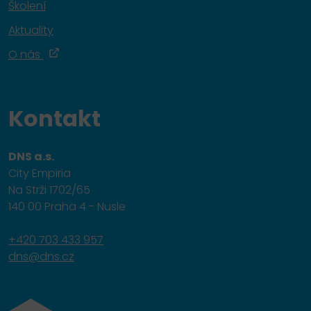
Školení
Aktuality
O nás
Kontakt
DNS a.s.
City Empiria
Na Strži 1702/65
140 00 Praha 4 - Nusle
+420 703 433 957
dns@dns.cz