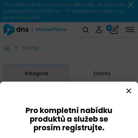
Toto není e-shop pro koncové zákazníky, ale obchodní
portál společnosti DNS a.s. – IT distributora s přidanou
hodnotou (VAD).
0
MarketPlace
Katalog
Kategorie
Značky
Zobrazit značky
Pro kompletní nabídku
Hitachi
produktů a služeb se
prosím registrujte.