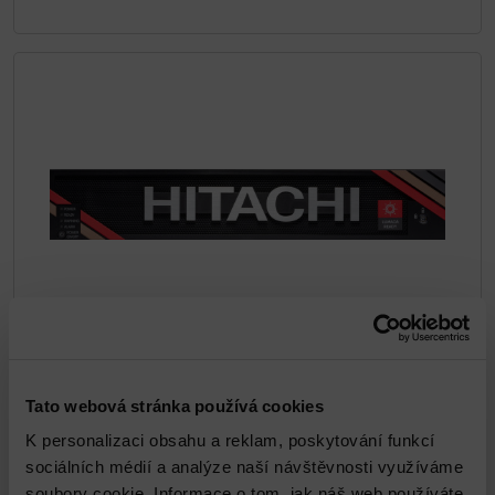
Hitachi Virtual Storage Platform (VSP)
E590H
Tato webová stránka používá cookies
K personalizaci obsahu a reklam, poskytování funkcí
DETAIL
sociálních médií a analýze naší návštěvnosti využíváme
soubory cookie. Informace o tom, jak náš web používáte,