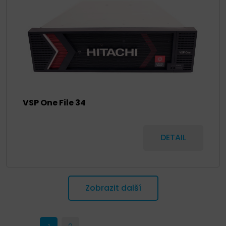
VSP One File 34
DETAIL
Zobrazit další