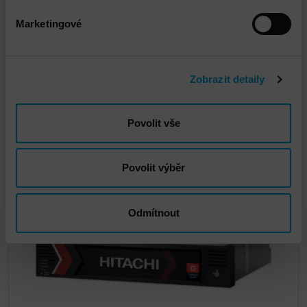
Marketingové
Hitachi Virtual Storage Platform (VSP)
E790H
Zobrazit detaily
DETAIL
Povolit vše
Povolit výběr
Odmítnout