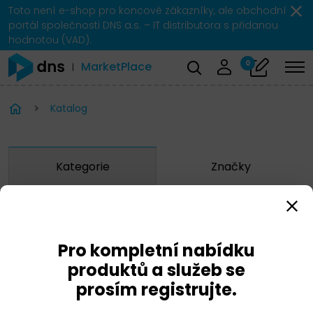
Toto není e-shop pro koncové zákazníky, ale obchodní
portál společnosti DNS a.s. – IT distributora s přidanou
hodnotou (VAD).
0
MarketPlace
Katalog
Kategorie
Značky
Zobrazit značky
Pro kompletní nabídku
Hitachi
produktů a služeb se
prosím registrujte.