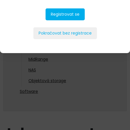
Ochrana dat
Registrovat se
Storage
Data Protection
Pokračovat bez registrace
Enterprise
EntryLevel
MidRange
NAS
Objektová storage
Software