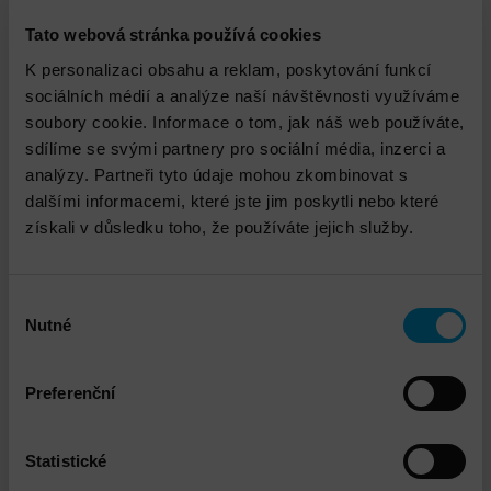
Tato webová stránka používá cookies
K personalizaci obsahu a reklam, poskytování funkcí
Hitachi Virtual Storage Platform (VSP)
sociálních médií a analýze naší návštěvnosti využíváme
E590H
soubory cookie. Informace o tom, jak náš web používáte,
sdílíme se svými partnery pro sociální média, inzerci a
analýzy. Partneři tyto údaje mohou zkombinovat s
DETAIL
dalšími informacemi, které jste jim poskytli nebo které
získali v důsledku toho, že používáte jejich služby.
Výběr
Nutné
souhlasu
Preferenční
Statistické