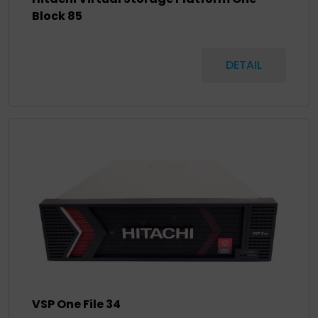
Block 85
DETAIL
VSP One File 34