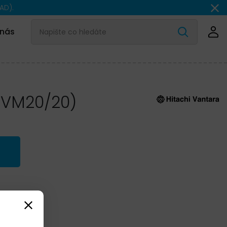
AD).
 nás
(VM20/20)