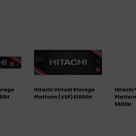
torage
Hitachi Virtual Storage
Hitachi 
790H
Platform (VSP) E1090H
Platfor
5600H