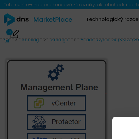
Toto není e-shop pro koncové zákazníky, ale obchodní portál
MarketPlace
Technologický rozce
0
Katalog
Storage
Hitachi Cyber VR (VM20/20