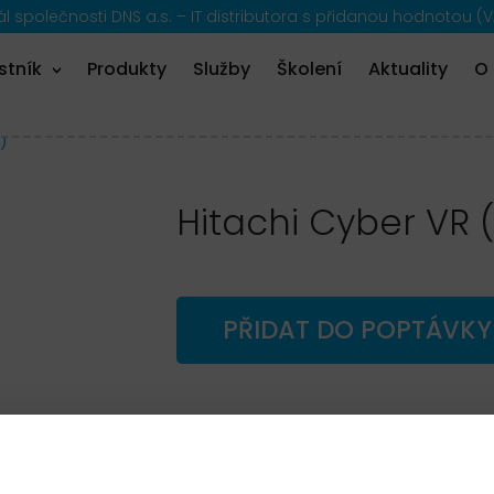
 společnosti DNS a.s. – IT distributora s přidanou hodnotou (V
stník
Produkty
Služby
Školení
Aktuality
O
)
Hitachi Cyber VR 
PŘIDAT DO POPTÁVKY