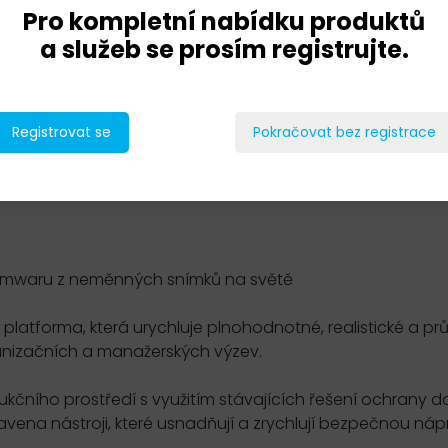
Pro kompletní nabídku produktů
a služeb se prosím registrujte.
Registrovat se
Pokračovat bez registrace
somwaru z neměnných snímků na světě
latforma, která urychluje plnohodnotné, realistické a p
anizačních a manažerských výzev.
kčního prostředí s využitím stávajících řešení ochrany d
avena nástroji, které usnadňují a zrychlují bezpečnou ná