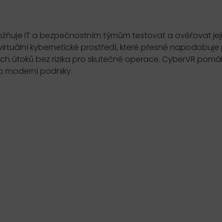
ožňuje IT a bezpečnostním týmům testovat a ověřovat jej
virtuální kybernetické prostředí, které přesně napodobuje
ch útoků bez rizika pro skutečné operace. CyberVR pomá
ro moderní podniky.