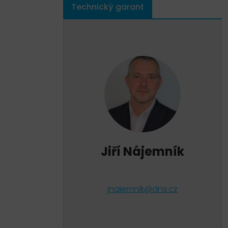
Technický garant
Jiří Nájemník
jnajemnik@dns.cz