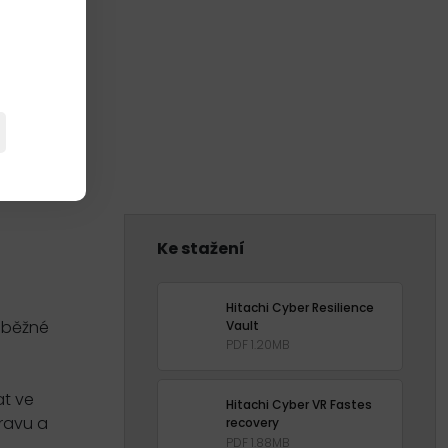
Ke stažení
Hitachi Cyber Resilience
růběžné
Vault
PDF 1.20MB
at ve
Hitachi Cyber VR Fastes
pravu a
recovery
PDF 1.88MB