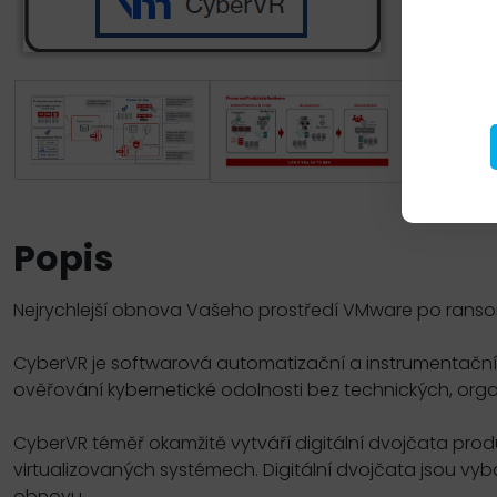
Popis
Nejrychlejší obnova Vašeho prostředí VMware po ran
CyberVR je softwarová automatizační a instrumentační p
ověřování kybernetické odolnosti bez technických, org
CyberVR téměř okamžitě vytváří digitální dvojčata produ
virtualizovaných systémech. Digitální dvojčata jsou vyb
obnovu.