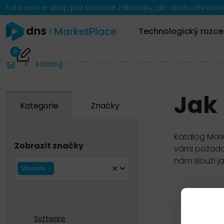
Toto není e-shop pro koncové zákazníky, ale obchodní portál
MarketPlace
Technologický rozce
0
Katalog
Jak
Kategorie
Značky
Katalog Mark
Zobrazit značky
vámi požadov
nám slouží j
VMware
Zobrazit 
Software