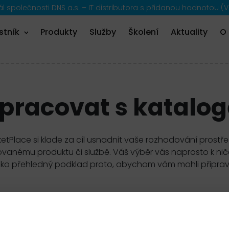
 společnosti DNS a.s. – IT distributora s přidanou hodnotou (V
stník
Produkty
Služby
Školení
Aktuality
O
 pracovat s katalo
etPlace si klade za cíl usnadnit vaše rozhodování prostř
anému produktu či službě. Váš výběr vás naprosto k ničemu
ako přehledný podklad proto, abychom vám mohli připravi
filtr