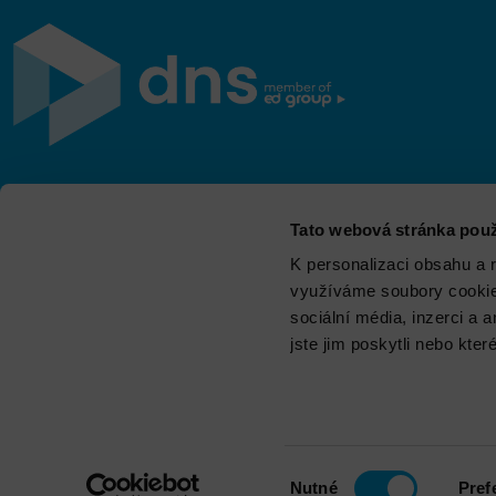
Jsme součástí eD skupiny, ekosystému firem v oblasti
Tato webová stránka použ
IT, obchodu, softwarových řešení, komunikace, e-
commerce a technologií s 30 lety zkušeností, více než
K personalizaci obsahu a 
700 odborníky a tržbami přesahujícími 16 miliard.
využíváme soubory cookie.
sociální média, inzerci a 
jste jim poskytli nebo kter
Výběr
Nutné
Pref
Zásady ochrany osobníc