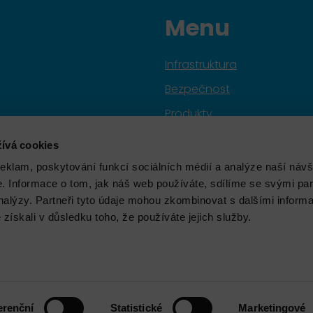
Menu
Infrastruktura
Bezpečnost
Produkty
Služby
ívá cookies
Značky
reklam, poskytování funkcí sociálních médií a analýze naší návš
 Informace o tom, jak náš web používáte, sdílíme se svými par
Školení
analýzy. Partneři tyto údaje mohou zkombinovat s dalšími inform
Aktuality
é získali v důsledku toho, že používáte jejich služby.
O nás
erenční
Statistické
Marketingové
h údajů
Nastavení cookies
Obchodní podmín