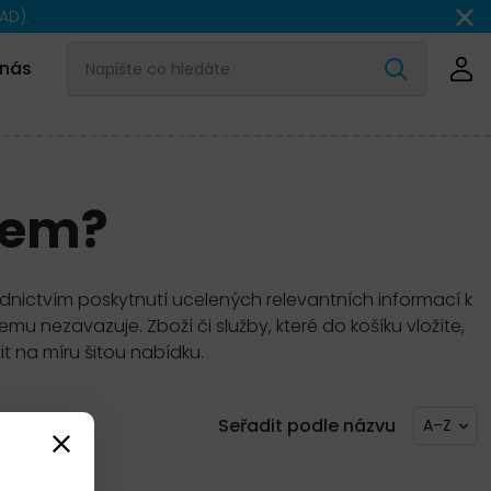
AD).
 nás
gem?
ednictvím poskytnutí ucelených relevantních informací k
 nezavazuje. Zboží či služby, které do košíku vložíte,
t na míru šitou nabídku.
Seřadit podle názvu
A–Z