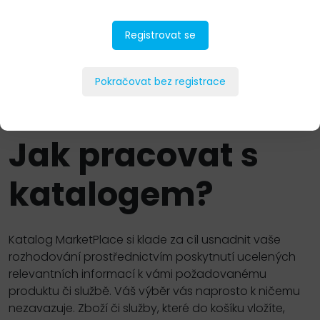
Software
Registrovat se
Nový Zákon o kybernetické bezpečnosti a
směrnice NIS2
Pokračovat bez registrace
Jak pracovat s
katalogem?
Katalog MarketPlace si klade za cíl usnadnit vaše
rozhodování prostřednictvím poskytnutí ucelených
relevantních informací k vámi požadovanému
produktu či službě. Váš výběr vás naprosto k ničemu
nezavazuje. Zboží či služby, které do košíku vložíte,