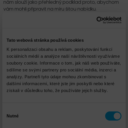
nám slouží jako přehledný podklad proto, abychom
vám mohli připravit na míru šitou nabídku.
Seřadit podle názvu
A–Z
Zobrazit filtr
Tato webová stránka používá cookies
K personalizaci obsahu a reklam, poskytování funkcí
sociálních médií a analýze naší návštěvnosti využíváme
soubory cookie. Informace o tom, jak náš web používáte,
sdílíme se svými partnery pro sociální média, inzerci a
analýzy. Partneři tyto údaje mohou zkombinovat s
dalšími informacemi, které jste jim poskytli nebo které
získali v důsledku toho, že používáte jejich služby.
Výběr
Nutné
souhlasu
VERITAS Backup Exec