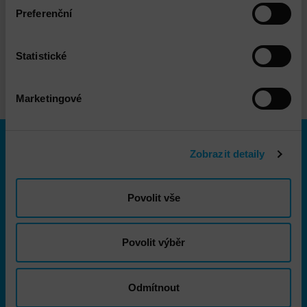
Preferenční
DETAIL
Statistické
Marketingové
Menu
Zobrazit detaily
Infrastruktura
Povolit vše
Bezpečnost
Produkty
Povolit výběr
Služby
Značky
Odmítnout