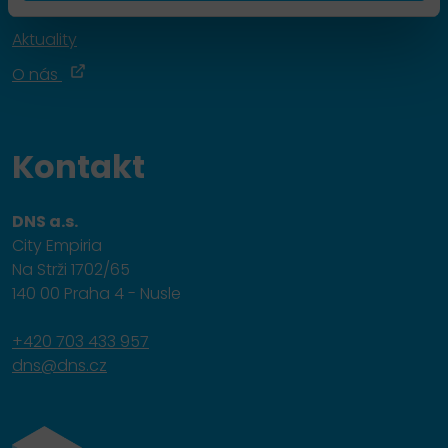
Školení
Aktuality
O nás
Kontakt
DNS a.s.
City Empiria
Na Strži 1702/65
140 00 Praha 4 - Nusle
+420 703 433 957
dns@dns.cz