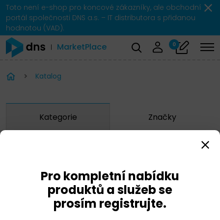
Toto není e-shop pro koncové zákazníky, ale obchodní
portál společnosti DNS a.s. – IT distributora s přidanou
hodnotou (VAD).
0
MarketPlace
Katalog
Kategorie
Značky
Zobrazit značky
Pro kompletní nabídku
Veritas
produktů a služeb se
prosím registrujte.