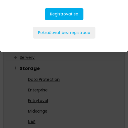
As a Service
Registrovat se
Datacenterová infrastruktura
HCI
Pokračovat bez registrace
Networking
Ochrana dat
Servery
Storage
Data Protection
Enterprise
EntryLevel
MidRange
NAS