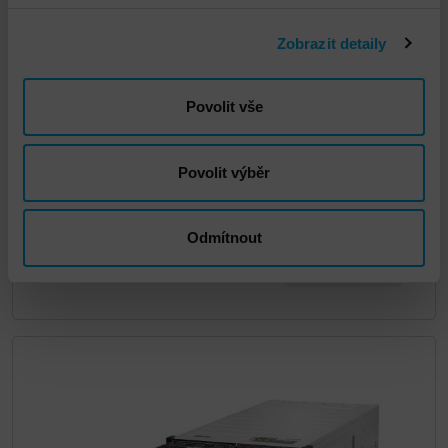
Zobrazit detaily
Povolit vše
Povolit výběr
HPE Alletra 4120
Odmítnout
DETAIL