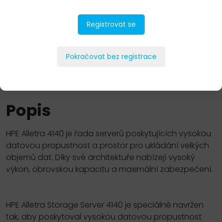
Registrovat se
Pokračovat bez registrace
PŘIDAT DO POPTÁVKY
Popis
HPE Alletra 4140 je řada serverů poskytujících vysokou
datovou propustnost a prostor pro ukládání velkých
objemů dat. Díky své architektuře nabízejí vysoký
výkon, obrovskou kapacitu a maximální zabezpečení.
HPE Alletra Storage Server 4140 je speciálně navržen
tak, aby poskytoval vysokou datovou propustnost