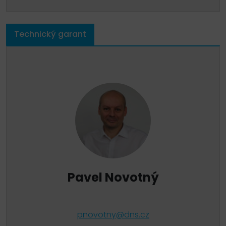
Technický garant
Pavel Novotný
pnovotny@dns.cz