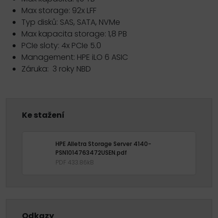
Max storage: 92x LFF
Typ disků: SAS, SATA, NVMe
Max kapacita storage: 1,8 PB
PCIe sloty: 4x PCIe 5.0
Management: HPE iLO 6 ASIC
Záruka: 3 roky NBD
Ke stažení
HPE Alletra Storage Server 4140-
PSN1014763472USEN.pdf
PDF 433.86kB
Odkazy