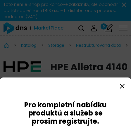
Toto není e-shop pro koncové zákazníky, ale obchodní
portál společnosti DNS a.s. – IT distributora s přidanou
hodnotou (VAD).
0
MarketPlace
Katalog
Storage
Nestrukturovaná data
HPE Alletra 4140
Pro kompletní nabídku
produktů a služeb se
prosím registrujte.