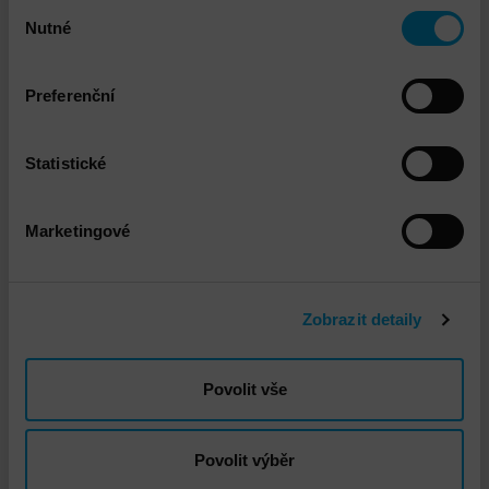
Výběr
Nutné
souhlasu
Preferenční
VMware vSphere Instalace a implementace
Statistické
Marketingové
Zobrazit detaily
DNS - Doprava standard
Povolit vše
Povolit výběr