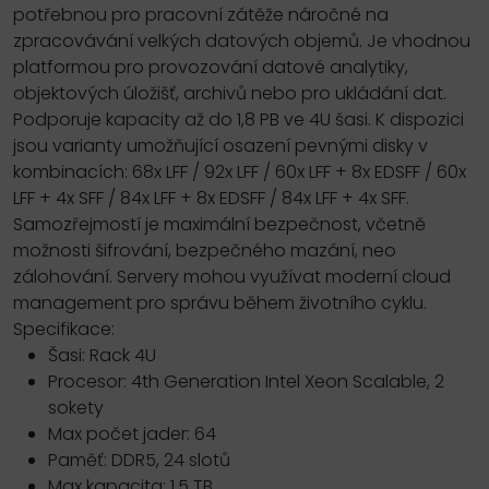
potřebnou pro pracovní zátěže náročné na
zpracovávání velkých datových objemů. Je vhodnou
platformou pro provozování datové analytiky,
objektových úložišť, archivů nebo pro ukládání dat.
Podporuje kapacity až do 1,8 PB ve 4U šasi. K dispozici
jsou varianty umožňující osazení pevnými disky v
kombinacích: 68x LFF / 92x LFF / 60x LFF + 8x EDSFF / 60x
LFF + 4x SFF / 84x LFF + 8x EDSFF / 84x LFF + 4x SFF.
Samozřejmostí je maximální bezpečnost, včetně
možnosti šifrování, bezpečného mazání, neo
zálohování. Servery mohou využívat moderní cloud
management pro správu během životního cyklu.
Specifikace:
Šasi: Rack 4U
Procesor: 4th Generation Intel Xeon Scalable, 2
sokety
Max počet jader: 64
Paměť: DDR5, 24 slotů
Max kapacita: 1,5 TB