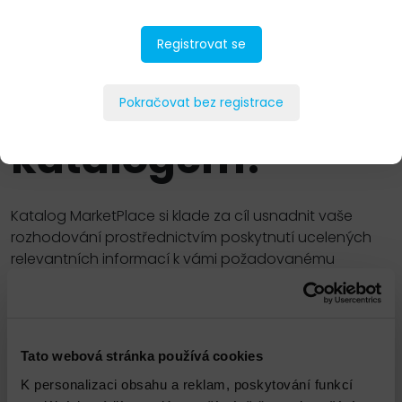
Registrovat se
Jak pracovat s
Pokračovat bez registrace
katalogem?
Katalog MarketPlace si klade za cíl usnadnit vaše
rozhodování prostřednictvím poskytnutí ucelených
relevantních informací k vámi požadovanému
produktu či službě. Váš výběr vás naprosto k ničemu
nezavazuje. Zboží či služby, které do košíku vložíte,
nám slouží jako přehledný podklad proto, abychom
vám mohli připravit na míru šitou nabídku.
Tato webová stránka používá cookies
K personalizaci obsahu a reklam, poskytování funkcí
Seřadit podle názvu
A–Z