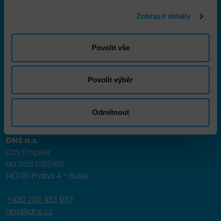
Značky
Zobrazit detaily
Školení
Povolit vše
Aktuality
O nás
Povolit výběr
Kontakt
Odmítnout
DNS a.s.
City Empiria
Na Strži 1702/65
140 00 Praha 4 - Nusle
+420 703 433 957
dns@dns.cz