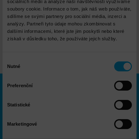
sociálních médií a analýze naší návštěvnosti využíváme
soubory cookie. Informace o tom, jak náš web používáte,
Zobrazit filtr
sdílíme se svými partnery pro sociální média, inzerci a
analýzy. Partneři tyto údaje mohou zkombinovat s
Kombinace filtrů je neplatná
dalšími informacemi, které jste jim poskytli nebo které
nebo viditelná jen pro
získali v důsledku toho, že používáte jejich služby.
přihlášené partnery.
Výběr
Nutné
souhlasu
Menu
Preferenční
Statistické
Infrastruktura
Bezpečnost
Marketingové
Produkty
Služby