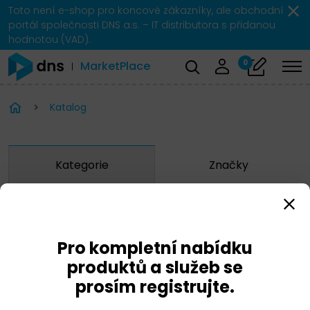
Toto není e-shop pro koncové zákazníky, ale obchodní
portál společnosti DNS a.s. – IT distributora s přidanou
hodnotou (VAD).
0
MarketPlace
Katalog
Kategorie
Značky
Zobrazit značky
Pro kompletní nabídku
Microsoft
produktů a služeb se
prosím registrujte.