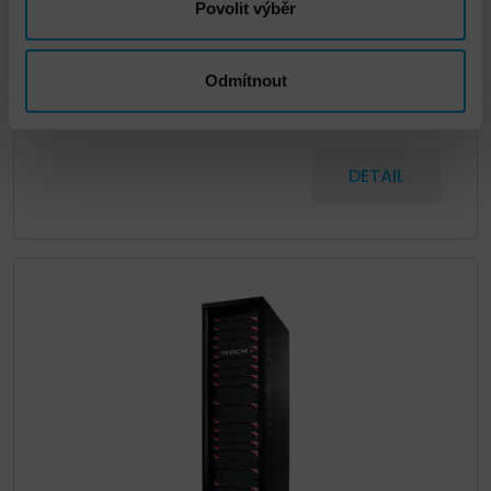
Povolit výběr
Hitachi Virtual Storage Platform (VSP)
Odmítnout
5200/ 5200H
DETAIL