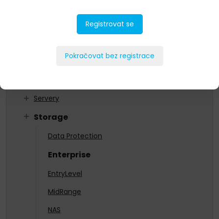
As a Service
Registrovat se
Datacenterová infrastruktura
HCI
Pokračovat bez registrace
Networking
Ochrana dat
Servery
Storage
Data Protection
Enterprise
EntryLevel
MidRange
NAS