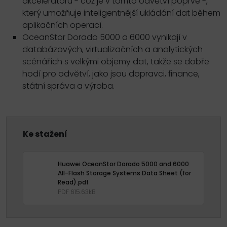
akcelerátoru - což je v tomto odvětví poprvé -,
který umožňuje inteligentnější ukládání dat během
aplikačních operací.
OceanStor Dorado 5000 a 6000 vynikají v
databázových, virtualizačních a analytických
scénářích s velkými objemy dat, takže se dobře
hodí pro odvětví, jako jsou dopravci, ﬁnance,
státní správa a výroba.
Ke stažení
Huawei OceanStor Dorado 5000 and 6000
All-Flash Storage Systems Data Sheet (for
Read).pdf
PDF 615.63kB