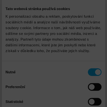
VMware vSAN Ready node Instalace a
implementace
Tato webová stránka používá cookies
K personalizaci obsahu a reklam, poskytování funkcí
sociálních médií a analýze naší návštěvnosti využíváme
soubory cookie. Informace o tom, jak náš web používáte,
sdílíme se svými partnery pro sociální média, inzerci a
analýzy. Partneři tyto údaje mohou zkombinovat s
dalšími informacemi, které jste jim poskytli nebo které
získali v důsledku toho, že používáte jejich služby.
VMware vSphere Instalace a implementace
Výběr
Nutné
souhlasu
Preferenční
Statistické