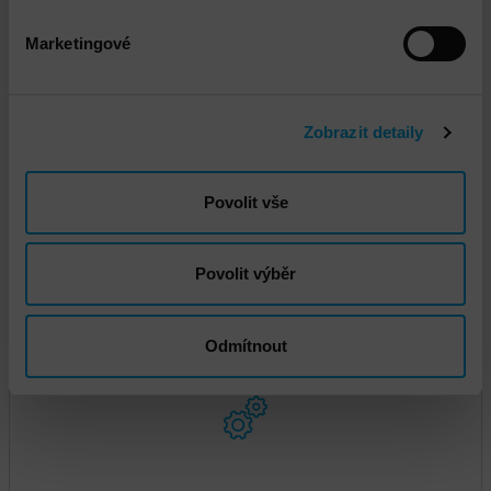
DNS - Doprava standard
Marketingové
Zobrazit detaily
Povolit vše
Povolit výběr
DNS - Doprava na čas
Odmítnout