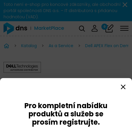
Toto není e-shop pro koncové zákazníky, ale obchodní
portál společnosti DNS a.s. – IT distributora s přidanou
hodnotou (VAD).
0
MarketPlace
Katalog
As a Service
Dell APEX Flex on Dem
Dell APEX Flex on
Demand
Pro kompletní nabídku
produktů a služeb se
prosím registrujte.