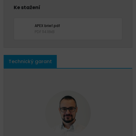
Ke stažení
APEX brief.pdf
PDF 114.18kB
Technický garant