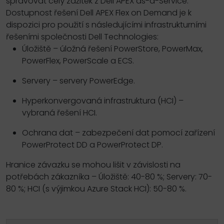
spravovat celý zážitek z Dell APEX as-a-Service.
Dostupnost řešení Dell APEX Flex on Demand je k
dispozici pro použití s následujícími infrastrukturními
řešeními společnosti Dell Technologies:
Úložiště – úložná řešení PowerStore, PowerMax,
PowerFlex, PowerScale a ECS.
Servery – servery PowerEdge.
Hyperkonvergovaná infrastruktura (HCI) –
vybraná řešení HCI.
Ochrana dat – zabezpečení dat pomocí zařízení
PowerProtect DD a PowerProtect DP.
Hranice závazku se mohou lišit v závislosti na
potřebách zákazníka – Úložiště: 40-80 %; Servery: 70-
80 %; HCI (s výjimkou Azure Stack HCI): 50-80 %.