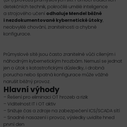
detekčních technik, pokročilé umělé inteligence
a strojového učení
odhaluje Mendel běžné
i nezdokumentované kybernetické útoky
,
neobvyklé chování, zranitelnosti a chybné
konfigurace.
Průmyslové sítě jsou často zranitelné vůči cíleným i
náhodným kybernetickým hrozbám. Nemusí se jednat
jen o útok s katastrofickými důsledky, i drobná
porucha nebo špatná konfigurace může vážně
narušit běžný provoz.
Hlavní výhody
– Řešení pro eliminaci
OT
hrozeb a rizik
– Viditelnost
IT
i
OT
aktiv
– Snižuje čas a zdroje na zabezpečení
ICS
/
SCADA
sítí
– Snadné nasazení i provoz, výsledky uvidíte hned
první den