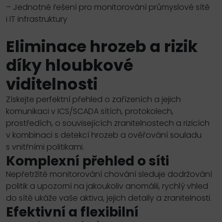
– Jednotné řešení pro monitorování průmyslové sítě
i
IT
infrastruktury
Eliminace hrozeb a rizik
díky
hloubkové
viditelnosti
Získejte perfektní přehled o zařízeních a jejich
komunikaci v
ICS
/
SCADA
sítích, protokolech,
prostředích, o souvisejících zranitelnostech a rizicích
v kombinaci s detekcí hrozeb a ověřování souladu
s vnitřními politikami.
Komplexní přehled o síti
Nepřetržité monitorování chování sleduje dodržování
politik a upozorní na jakoukoliv anomálii, rychlý vhled
do sítě ukáže vaše aktiva, jejich detaily a zranitelnosti.
Efektivní a flexibilní