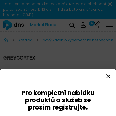
Toto není e-shop pro koncové zákazníky, ale obchodní
portál společnosti DNS a.s. – IT distributora s přidanou
hodnotou (VAD).
0
MarketPlace
Katalog
Nový Zákon o kybernetické bezpečnosti 
GreyCortex Mendel v OT
Pro kompletní nabídku
produktů a služeb se
prosím registrujte.