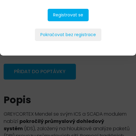
Registrovat se
Pokračovat bez registrace
PŘIDAT DO POPTÁVKY
Popis
GREYCORTEX
Mendel se svým
ICS
a
SCADA
modulem
nabízí
pokročilý průmyslový dohledový
systém
(
IDS
), založený na hloubkové analýze paketů
(
DPI
) provozu průmyslových sítí. Pomocí tradičních