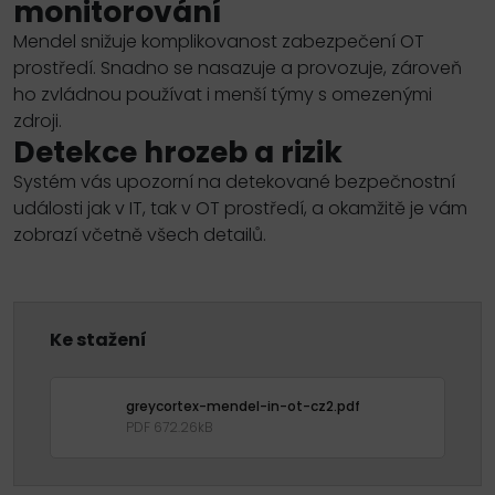
monitorování
Mendel snižuje komplikovanost zabezpečení
OT
prostředí. Snadno se nasazuje a provozuje, zároveň
ho zvládnou používat i menší týmy s omezenými
zdroji.
Detekce hrozeb a rizik
Systém vás upozorní na detekované bezpečnostní
události jak v
IT
, tak v
OT
prostředí, a okamžitě je vám
zobrazí včetně všech detailů.
Ke stažení
greycortex-mendel-in-ot-cz2.pdf
PDF 672.26kB