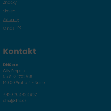
Značky
Školení
Aktuality
O nás
Kontakt
DNS a.s.
City Empiria
Na Strži 1702/65
140 00 Praha 4 - Nusle
+420 703 433 957
dns@dns.cz