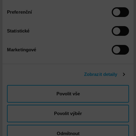
Preferenční
Propojené služby
Statistické
Marketingové
Zobrazit detaily
Povolit vše
DNS - Školení „Základy kybernetické
bezpečnosti“
Povolit výběr
Odmítnout