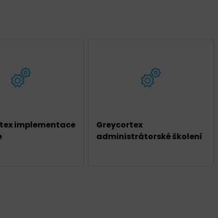
tex implementace
Greycortex
e
administrátorské školení