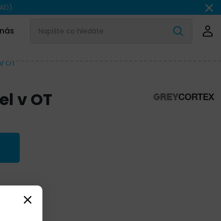
AD).
 nás
 v OT
l v OT