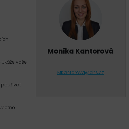
cích
Monika Kantorová
ě ukáže vaše
MKantorova@dns.cz
 používat
 včetně