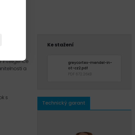
Ke stažení
ložený na
é inteligence
greycortex-mendel-in-
nitelnosti a
ot-cz2.pdf
PDF 672.26kB
ok s
Technický garant