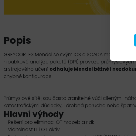
Popis
GREYCORTEX
Mendel se svým
ICS
a
SCADA
modulem nab
hloubkové analýze paketů (
DPI
) provozu průmyslových s
a strojového učení
odhaluje Mendel běžné i nezdok
chybné konfigurace.
Průmyslové sítě jsou často zranitelné vůči cíleným i n
katastrofickými důsledky, i drobná porucha nebo špatn
Hlavní výhody
– Řešení pro eliminaci
OT
hrozeb a rizik
– Viditelnost
IT
i
OT
aktiv