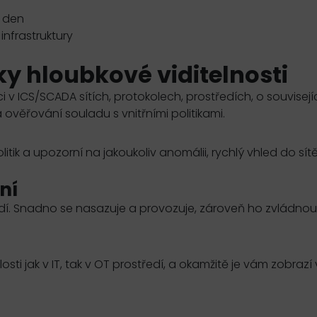
í den
infrastruktury
íky
hloubkové viditelnosti
ci v
ICS
/
SCADA
sítích, protokolech, prostředích, o souvisejí
 ověřování souladu s vnitřními politikami.
tik a upozorní na jakoukoliv anomálii, rychlý vhled do sít
ní
dí. Snadno se nasazuje a provozuje, zároveň ho zvládnou
sti jak v
IT
, tak v
OT
prostředí, a okamžitě je vám zobrazí