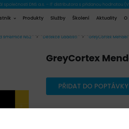
 společnosti DNS a.s. – IT distributora s přidanou hodnotou (V
stník
Produkty
Služby
Školení
Aktuality
O
a směrnice NIS2
Detekce událostí
GreyCortex Mendel
GreyCortex Mende
PŘIDAT DO POPTÁVKY