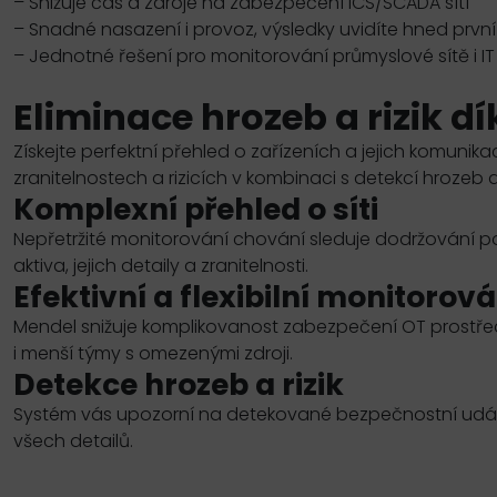
– Snižuje čas a zdroje na zabezpečení
ICS
/
SCADA
sítí
– Snadné nasazení i provoz, výsledky uvidíte hned prvn
– Jednotné řešení pro monitorování průmyslové sítě i
IT
Eliminace hrozeb a rizik d
Získejte perfektní přehled o zařízeních a jejich komunika
zranitelnostech a rizicích v kombinaci s detekcí hrozeb a
Komplexní přehled o síti
Nepřetržité monitorování chování sleduje dodržování poli
aktiva, jejich detaily a zranitelnosti.
Efektivní a flexibilní monitorová
Mendel snižuje komplikovanost zabezpečení
OT
prostře
i menší týmy s omezenými zdroji.
Detekce hrozeb a rizik
Systém vás upozorní na detekované bezpečnostní událo
všech detailů.