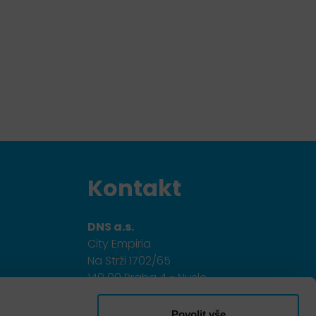
Kontakt
DNS a.s.
City Empiria
Na Strži 1702/65
140 00 Praha 4 - Nusle
+420 703 433 957
Povolit vše