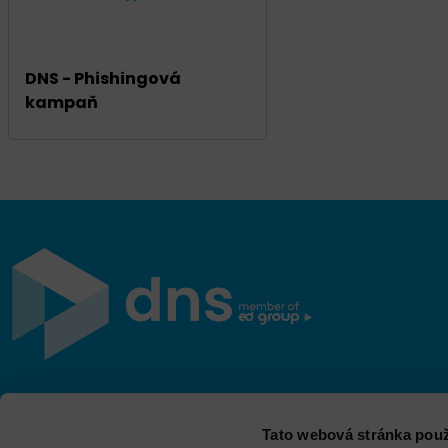
DNS - Phishingová
kampaň
Jsme součástí eD skupiny, ekosystému firem v oblasti
Tato webová stránka použ
IT, obchodu, softwarových řešení, komunikace, e-