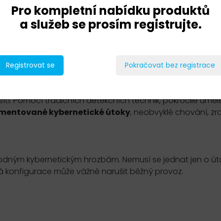
Pro kompletní nabídku produktů
a služeb se prosím registrujte.
Registrovat se
Pokračovat bez registrace
ízí
pokročilý průmyslový dohledový systém
(
IDS
), za
ítí. Pomocí tradičních detekčních technik, pokročilé uměl
umentované kybernetické útoky
, neobvyklé chování, zra
áhodným kybernetickým hrozbám. Nemusí se jednat jen o út
á konfigurace může vážně narušit běžný provoz.