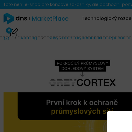
Toto není e-shop pro koncové zákazníky, ale obchodní portál
MarketPlace
Technologický rozce
0
Katalog
Nový Zákon o kybernetické bezpečnosti 