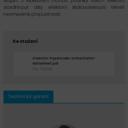
skupin. S Maestrem mohou podniky všech velikostí
dosáhnout díky efektivní škálovatelnosti téměř
neomezené propustnosti.
Ke stažení
maestro-hyperscale-orchestrator-
datasheet.pdf
PDF 781.51kB
Technický garant