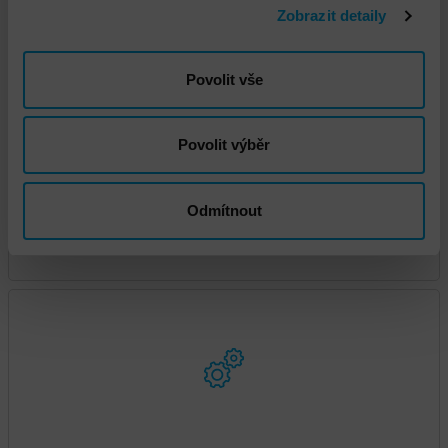
Zobrazit detaily
bezpečnosti“
Povolit vše
Povolit výběr
Odmítnout
DNS - Konzultační práce – Engineer time