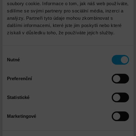
bezpečnostní brány
soubory cookie. Informace o tom, jak náš web používáte,
sdílíme se svými partnery pro sociální média, inzerci a
analýzy. Partneři tyto údaje mohou zkombinovat s
dalšími informacemi, které jste jim poskytli nebo které
získali v důsledku toho, že používáte jejich služby.
Výběr
Nutné
souhlasu
DNS - Doprava na čas
Preferenční
Statistické
Marketingové
DNS - Školení „Základy kybernetické