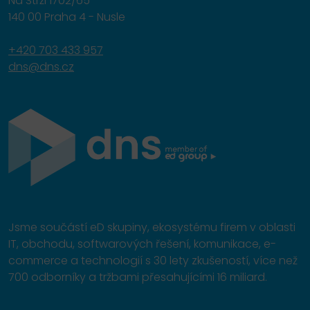
Na Strži 1702/65
140 00 Praha 4 - Nusle
+420 703 433 957
dns@dns.cz
Jsme součástí eD skupiny, ekosystému firem v oblasti
IT, obchodu, softwarových řešení, komunikace, e-
commerce a technologií s 30 lety zkušeností, více než
700 odborníky a tržbami přesahujícími 16 miliard.