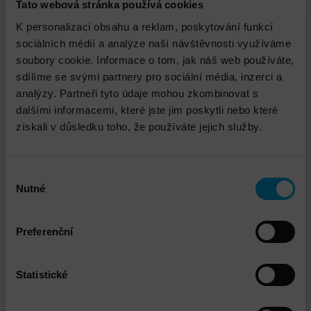
Tato webová stránka používá cookies
implementovaného řešení
K personalizaci obsahu a reklam, poskytování funkcí
sociálních médií a analýze naší návštěvnosti využíváme
soubory cookie. Informace o tom, jak náš web používáte,
sdílíme se svými partnery pro sociální média, inzerci a
Ke stažení
analýzy. Partneři tyto údaje mohou zkombinovat s
dalšími informacemi, které jste jim poskytli nebo které
Instalace a implementace bezpečnostní
získali v důsledku toho, že používáte jejich služby.
brány Check point
PDF 162.01kB
Výběr
Nutné
souhlasu
Technický garant
Preferenční
Statistické