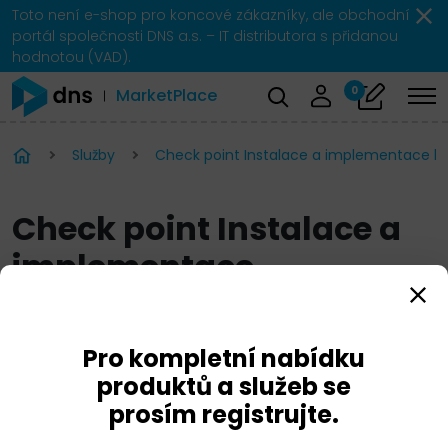
Toto není e-shop pro koncové zákazníky, ale obchodní
portál společnosti DNS a.s. – IT distributora s přidanou
hodnotou (VAD).
0
MarketPlace
Služby
Check point Instalace a implementace b
Check point Instalace a
implementace
bezpečnostní brány
Pro kompletní nabídku
produktů a služeb se
prosím registrujte.