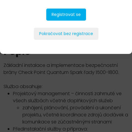
Registrovat se
PŘIDAT DO POPTÁVKY
Pokračovat bez registrace
Popis
Základní instalace a implementace bezpečnostní
brány Check Point Quantum Spark řady 1500-1800.
Služba obsahuje:
Projektový management – činnosti zahrnuté ve
všech službách včetně doplňkových služeb
zahájení, plánování, provádění a ukončení
projektu, včetně koordinace zdrojů dodávek a
komunikace se zúčastněnými stranami
Předinstalační služby a příprava: