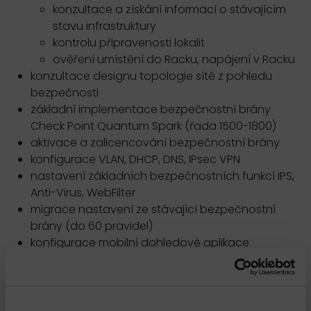
konzultace a získání informací o stávajícím
stavu infrastruktury
kontrolu připravenosti lokalit
ověření umístění do Racku, napájení v Racku
konzultace designu topologie sítě z pohledu
bezpečnosti
základní implementace bezpečnostní brány
Check Point Quantum Spark (řada 1500-1800)
aktivace a zalicencování bezpečnostní brány
konfigurace VLAN, DHCP, DNS, IPsec VPN
nastavení základních bezpečnostních funkcí IPS,
Anti-Virus, WebFilter
migrace nastavení ze stávající bezpečnostní
brány (do 60 pravidel)
konfigurace mobilní dohledové aplikace
WatchTower
zpracování a předání stručné dokumentace
implementovaného řešení
základní zaškolení a předání informací