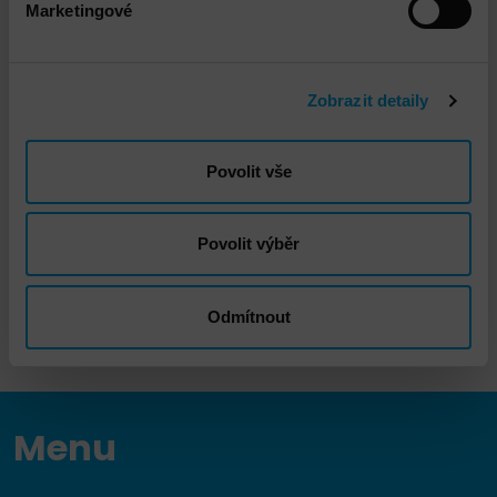
Marketingové
Zobrazit detaily
Viktor Homolka
Povolit vše
vhomolka@dns.cz
Povolit výběr
Odmítnout
Menu