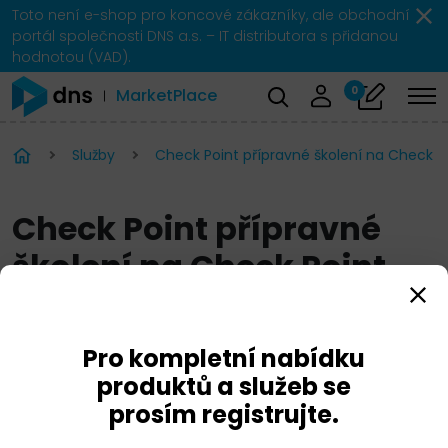
Toto není e-shop pro koncové zákazníky, ale obchodní
portál společnosti DNS a.s. – IT distributora s přidanou
hodnotou (VAD).
0
MarketPlace
Služby
Check Point přípravné školení na Check Poi
Check Point přípravné
školení na Check Point
Certified Security Expert
R81.X
Pro kompletní nabídku
produktů a služeb se
prosím registrujte.