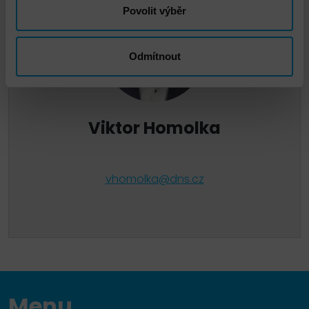
Povolit výběr
Odmítnout
Viktor Homolka
vhomolka@dns.cz
Menu