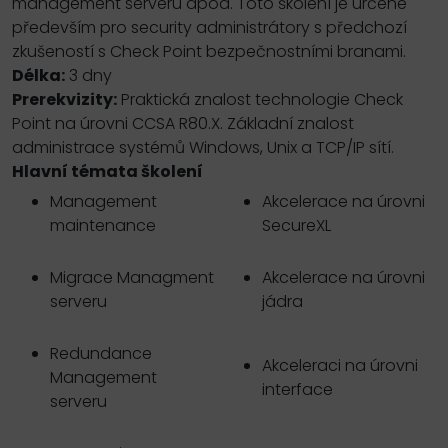
management serveru apod. Toto školení je určené
především pro security administrátory s předchozí
zkušeností s Check Point bezpečnostními branami.
Délka:
3 dny
Prerekvizity:
Praktická znalost technologie Check
Point na úrovni CCSA R80.X. Základní znalost
administrace systémů Windows, Unix a TCP/IP sítí.
Hlavní témata školení
Management
Akcelerace na úrovni
maintenance
SecureXL
Migrace Managment
Akcelerace na úrovni
serveru
jádra
Redundance
Akceleraci na úrovni
Management
interface
serveru