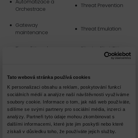
Automatizace a
Threat Prevention
Orchestrace
Gateway
Threat Emulation
maintenance
Firewall Kernel
Site-to-Site VPN
Vzdálený přístup –
User Mode procesy
Remote Access
Tato webová stránka používá cookies
K personalizaci obsahu a reklam, poskytování funkcí
Redundance
Vzdálený přístup –
sociálních médií a analýze naší návštěvnosti využíváme
bezpečnostní brány
Mobile Access
soubory cookie. Informace o tom, jak náš web používáte,
sdílíme se svými partnery pro sociální média, inzerci a
Služba je doručována konzultantem s odpovídající
analýzy. Partneři tyto údaje mohou zkombinovat s
certifikací výrobce anebo 5+ let zkušenostmi v dané
dalšími informacemi, které jste jim poskytli nebo které
oblasti. Služba je doručována v pracovní dny, v čase
získali v důsledku toho, že používáte jejich služby.
od 8 do 17 hod.