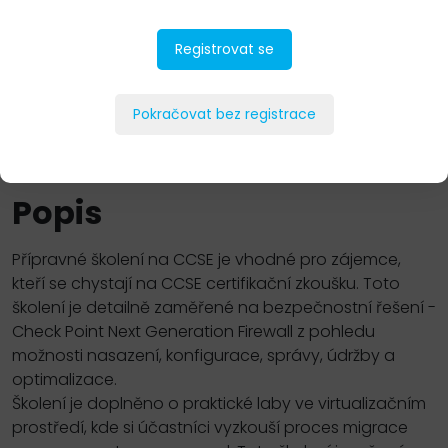
Registrovat se
Pokračovat bez registrace
PŘIDAT DO POPTÁVKY
Popis
Přípravné školení na CCSE je vhodné pro zájemce,
kteří se chystají na CCSE certifikační zkoušku. Toto
školení je detailně zaměřené na bezpečnostní řešení -
Check Point Next Generation Firewall z pohledu
možnosti nasazení, konfigurace, správy, údržby a
optimalizace.
Školení je doplněno o praktické laby ve virtualizačním
prostředí, kde si účastníci vyzkouší proces migrace