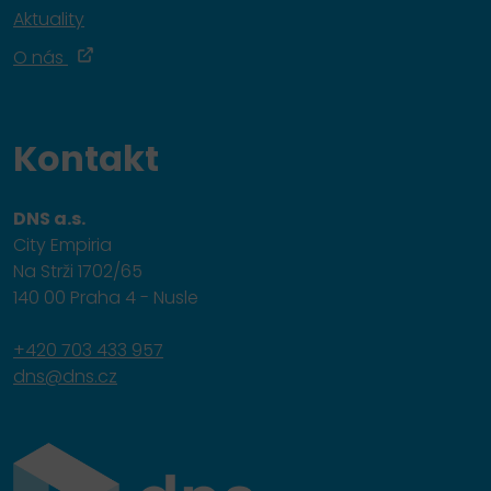
Aktuality
O nás
Kontakt
DNS a.s.
City Empiria
Na Strži 1702/65
140 00 Praha 4 - Nusle
+420 703 433 957
dns@dns.cz