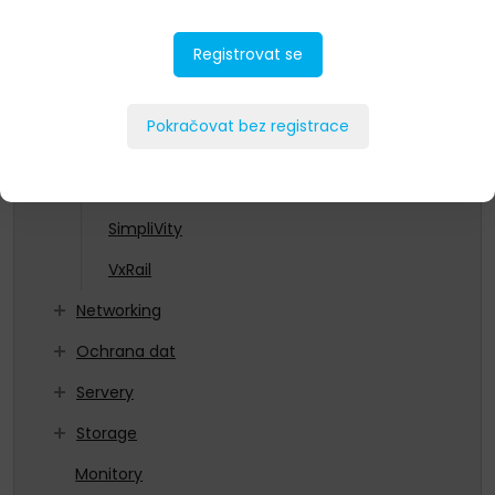
As a Service
Registrovat se
Datacenterová infrastruktura
HCI
Pokračovat bez registrace
dHCI
Ready node
SimpliVity
VxRail
Networking
Ochrana dat
Servery
Storage
Monitory