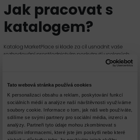
Jak pracovat s
katalogem?
Katalog MarketPlace si klade za cíl usnadnit vaše
rozhodování prostřednictvím poskytnutí ucelených
relevantních informací k vámi požadovanému
produktu či službě. Váš výběr vás naprosto k ničemu
nezavazuje. Zboží či služby, které do košíku vložíte,
nám slouží jako přehledný podklad proto, abychom
Tato webová stránka používá cookies
vám mohli připravit na míru šitou nabídku.
K personalizaci obsahu a reklam, poskytování funkcí
sociálních médií a analýze naší návštěvnosti využíváme
Seřadit podle názvu
A–Z
soubory cookie. Informace o tom, jak náš web používáte,
sdílíme se svými partnery pro sociální média, inzerci a
Zobrazit filtr
analýzy. Partneři tyto údaje mohou zkombinovat s
dalšími informacemi, které jste jim poskytli nebo které
získali v důsledku toho, že používáte jejich služby.