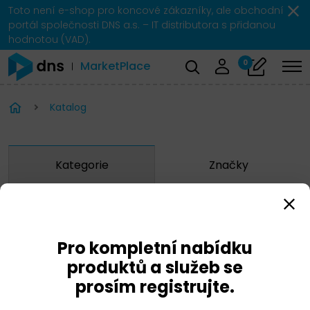
Toto není e-shop pro koncové zákazníky, ale obchodní
portál společnosti DNS a.s. – IT distributora s přidanou
hodnotou (VAD).
0
MarketPlace
Katalog
Kategorie
Značky
Zobrazit značky
Pro kompletní nabídku
IBM
produktů a služeb se
prosím registrujte.