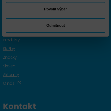
Menu
Povolit výběr
Infrastruktura
Odmítnout
Bezpečnost
Produkty
Služby
Značky
Školení
Aktuality
O nás
Kontakt