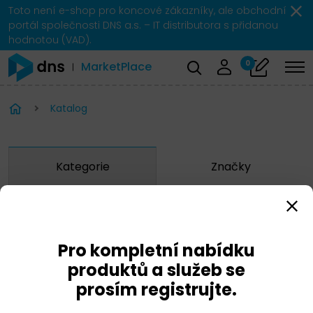
Toto není e-shop pro koncové zákazníky, ale obchodní
portál společnosti DNS a.s. – IT distributora s přidanou
hodnotou (VAD).
0
MarketPlace
Katalog
Kategorie
Značky
Zobrazit značky
Pro kompletní nabídku
Fortinet
produktů a služeb se
prosím registrujte.