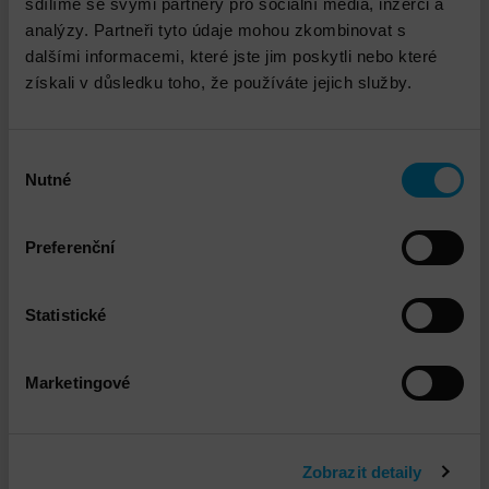
sdílíme se svými partnery pro sociální média, inzerci a
analýzy. Partneři tyto údaje mohou zkombinovat s
DETAIL
dalšími informacemi, které jste jim poskytli nebo které
získali v důsledku toho, že používáte jejich služby.
Výběr
Nutné
souhlasu
Preferenční
Statistické
Marketingové
FORTINET FortiGuard MDR
Zobrazit detaily
DETAIL