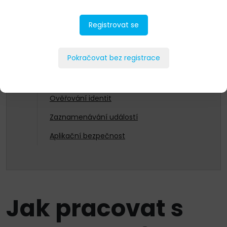
Networking
Registrovat se
Security
Nový Zákon o kybernetické bezpečnosti
Pokračovat bez registrace
a směrnice NIS2
Bezpečnost komunikačních sítí
Ověřování identit
Zaznamenávání událostí
Aplikační bezpečnost
Jak pracovat s