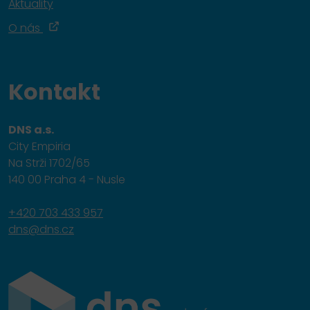
Aktuality
O nás
Kontakt
DNS a.s.
City Empiria
Na Strži 1702/65
140 00 Praha 4 - Nusle
+420 703 433 957
dns@dns.cz