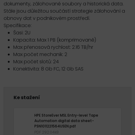
dokumenty, zálohované soubory a historická data.
Stále jsou důležitou součástí strategie zálohování a
obnovy dat v podnikovém prostředí.
Specifikace:
Šasi: 2U
Kapacita: Max 1 PB (komprimovaně)
Max přenosová rychlost: 2.16 TB/hr
Max počet mechanik: 2
Max počet slotů: 24
Konektivita: 8 Gb FC, 12 Gb SAS
Ke stažení
HPE StoreEver MSL Entry-level Tape
Automation digital data sheet-
PSN1011221564USEN.pdf
PDF 292.04kB