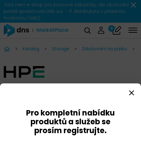
Toto není e-shop pro koncové zákazníky, ale obchodní
portál společnosti DNS a.s. – IT distributora s přidanou
hodnotou (VAD).
0
MarketPlace
Katalog
Storage
Zálohování na pásku
HPE Pásková knihovna
StoreEver MSL2024
Pro kompletní nabídku
produktů a služeb se
prosím registrujte.