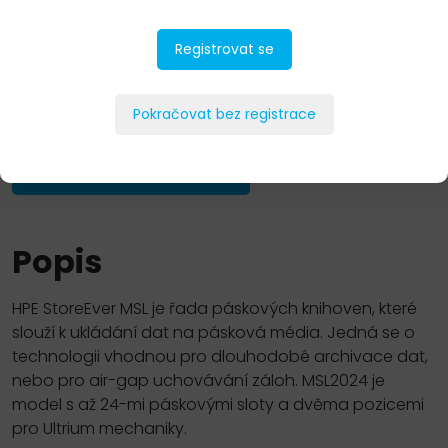
Registrovat se
Pokračovat bez registrace
PŘIDAT DO POPTÁVKY
Popis
HPE StoreEver MSL je řada páskových knihoven, které
slouží k ukládání dat na pásková média. Jedná se o
technologii vhodnou pro dlouhodobé archivace dat,
nebo pro air-gap uchovávání záloh. MSL2024 je
model s až 24-mi páskovými sloty a dvěma pozicemi
pro Ultrium mechaniky.