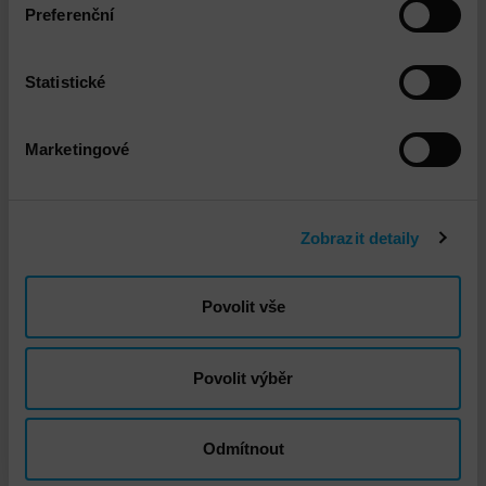
VMware vSphere Instalace a implementace
Preferenční
Statistické
Marketingové
Zobrazit detaily
DNS - Doprava standard
Povolit vše
Povolit výběr
Odmítnout