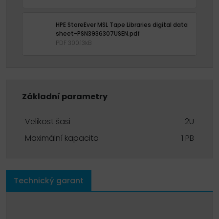
HPE StoreEver MSL Tape Libraries digital data
sheet-PSN3936307USEN.pdf
PDF 300.13kB
Základní parametry
Velikost šasi
2U
Maximální kapacita
1 PB
Technický garant