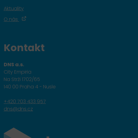
Aktuality
O nás
Kontakt
DNS a.s.
City Empiria
Na Strži 1702/65
140 00 Praha 4 - Nusle
+420 703 433 957
dns@dns.cz