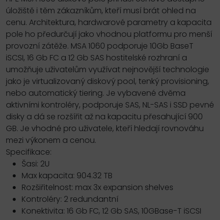
úložiště i těm zákazníkům, kteří musí brát ohled na
cenu. Architektura, hardwarové parametry a kapacita
pole ho předurčují jako vhodnou platformu pro menší
provozní zátěže. MSA 1060 podporuje 10Gb BaseT
iSCSI, 16 Gb FC a 12 Gb SAS hostitelské rozhraní a
umožňuje uživatelům využívat nejnovější technologie
jako je virtualizovaný diskový pool, tenký provisioning,
nebo automatický tiering. Je vybavené dvěma
aktivními kontroléry, podporuje SAS, NL-SAS i SSD pevné
disky a dá se rozšířit až na kapacitu přesahující 900
GB. Je vhodné pro uživatele, kteří hledají rovnováhu
mezi výkonem a cenou.
Specifikace:
Šasi: 2U
Max kapacita: 904.32 TB
Rozšiřitelnost: max 3x expansion shelves
Kontroléry: 2 redundantní
Konektivita: 16 Gb FC, 12 Gb SAS, 10GBase-T iSCSI