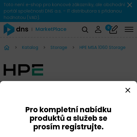
Toto není e-shop pro koncové zákazníky, ale obchodní
portál společnosti DNS a.s. – IT distributora s přidanou
hodnotou (VAD).
0
MarketPlace
Katalog
Storage
HPE MSA 1060 Storage
HPE MSA 1060 Storage
Pro kompletní nabídku
produktů a služeb se
prosím registrujte.