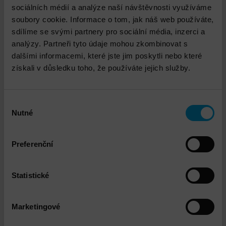
sociálních médií a analýze naší návštěvnosti využíváme
soubory cookie. Informace o tom, jak náš web používáte,
sdílíme se svými partnery pro sociální média, inzerci a
analýzy. Partneři tyto údaje mohou zkombinovat s
dalšími informacemi, které jste jim poskytli nebo které
VMware vSphere Instalace a implementace
získali v důsledku toho, že používáte jejich služby.
Výběr
Nutné
souhlasu
Preferenční
Statistické
DNS - Doprava standard
Marketingové