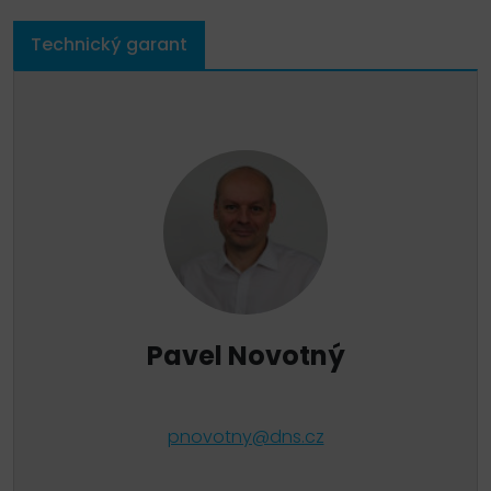
Technický garant
Pavel Novotný
pnovotny@dns.cz