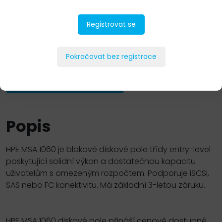
Registrovat se
Pokračovat bez registrace
PŘIDAT DO POPTÁVKY
Popis
HPE MSA 1060 je blokové diskové pole třídy entry-level
poskytující solidní výkon a dostatečnou kapacitu
uživatelům s omezeným rozpočtem. Podporuje iSCSI,
SAS nebo FC konektivitu. Má základní 3-letou záruku.
HPE MSA 1060 diskové pole přináší cenově dostupné