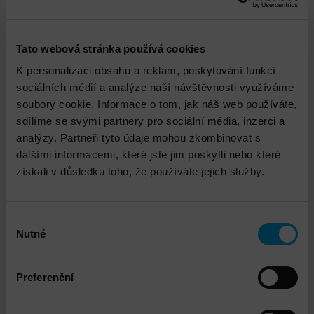
Tato webová stránka používá cookies
K personalizaci obsahu a reklam, poskytování funkcí
Propojené služby
sociálních médií a analýze naší návštěvnosti využíváme
soubory cookie. Informace o tom, jak náš web používáte,
sdílíme se svými partnery pro sociální média, inzerci a
analýzy. Partneři tyto údaje mohou zkombinovat s
dalšími informacemi, které jste jim poskytli nebo které
získali v důsledku toho, že používáte jejich služby.
Výběr
Nutné
souhlasu
DNS - Penetrační testování interní a externí
infrastruktury
Preferenční