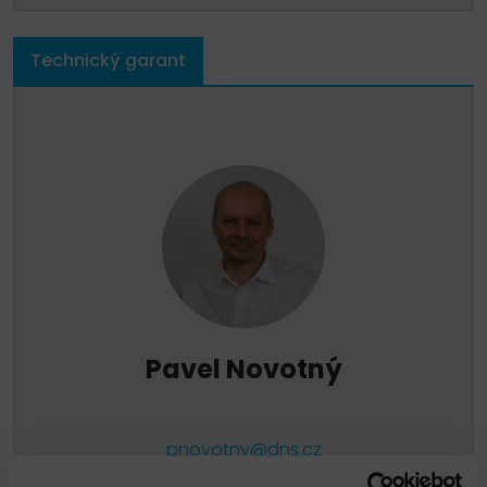
Technický garant
Pavel Novotný
pnovotny@dns.cz