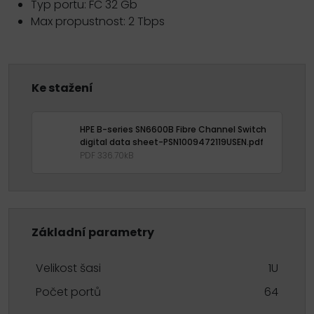
Typ portu: FC 32 Gb
Max propustnost: 2 Tbps
Ke stažení
HPE B-series SN6600B Fibre Channel Switch
digital data sheet-PSN1009472119USEN.pdf
PDF 336.70kB
Základní parametry
Velikost šasi
1U
Počet portů
64