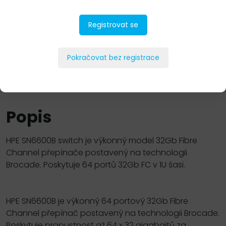
Registrovat se
Pokračovat bez registrace
PŘIDAT DO POPTÁVKY
Popis
HPE SN6600B switch je výkonný model 32Gb Fibre
Channel přepínače postavený na technologii
Brocade. Poskytuje 64 portů 32Gb FC v 1U šasi.
HPE SN6600B je výkonný 64 portový 32Gb Fibre
Channel přepínač postavený na technologii Brocade.
Poskytuje propustnost až 64 x 32 gigabajtů za