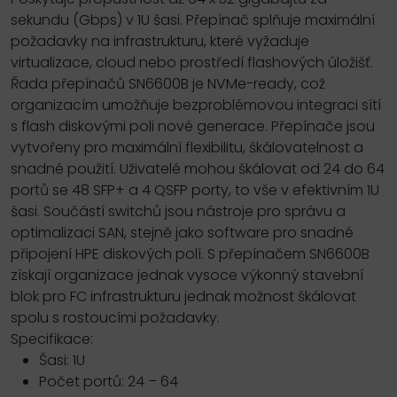
sekundu (Gbps) v 1U šasi. Přepínač splňuje maximální
požadavky na infrastrukturu, které vyžaduje
virtualizace, cloud nebo prostředí flashových úložišť.
Řada přepínačů SN6600B je NVMe-ready, což
organizacím umožňuje bezproblémovou integraci sítí
s flash diskovými poli nové generace. Přepínače jsou
vytvořeny pro maximální flexibilitu, škálovatelnost a
snadné použití. Uživatelé mohou škálovat od 24 do 64
portů se 48 SFP+ a 4 QSFP porty, to vše v efektivním 1U
šasi. Součástí switchů jsou nástroje pro správu a
optimalizaci SAN, stejně jako software pro snadné
připojení HPE diskových polí. S přepínačem SN6600B
získají organizace jednak vysoce výkonný stavební
blok pro FC infrastrukturu jednak možnost škálovat
spolu s rostoucími požadavky.
Specifikace:
Šasi: 1U
Počet portů: 24 – 64